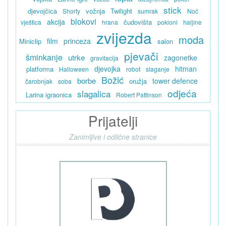
stick
djevojčica
vožnja
Twilight
Shorty
sumrak
Noć
blokovi
akcija
čudovišta
vještica
hrana
pokloni
haljine
zvijezda
moda
film
princeza
Miniclip
salon
pjevači
šminkanje
utrke
zagonetke
gravitacija
djevojka
hitman
platforma
Halloween
robot
slaganje
Božić
borbe
tower defence
oružja
čarobnjak
soba
odjeća
slagalica
Larina igraonica
Robert Pattinson
Prijatelji
Zanimljive i odlične stranice