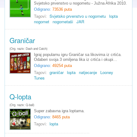
Svjetsko prvenstvo u nogometu - Južna Afrika 2010.
Odigrano:
73536 puta
Tagovi:
Svjetsko prvenstvo u nogometu
lopta
nogomet
nogometaši
JAR
Graničar
(Org. naziv: Dash and Catch)
Igraj popularnu igru Graničar sa likovima iz crtića.
Odaberi svoja 3 omiljena lika iz crtića i okupi…
Odigrano:
49254 puta
Tagovi:
graničar
lopta
natjecanje
Looney
Tunes
Q-lopta
(Org. naziv: Q-ball)
Super zabavna igra loptama.
Odigrano:
8465 puta
Tagovi:
lopta