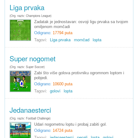
Liga prvaka
(Org. naziv: Champions League)
Zadatak je jednostavan: osvoji ligu prvaka sa tvojom
omiljenom momčadi
Odigrano:
17794 puta
Tagovi:
Liga prvaka
momčad
lopta
Super nogomet
(Org. naziv: Super Soccer)
Zabi što više golova protivniku ogromnom loptom i
pobjedi.
Odigrano:
10600 puta
Tagovi:
golovi
lopta
Jedanaesterci
(Org. naziv: Football Challenge)
Udari nogometnu loptu i probaj zabiti gol.
Odigrano:
14724 puta
Tagovi:
jedanaesterci
penali
lopta
golovi