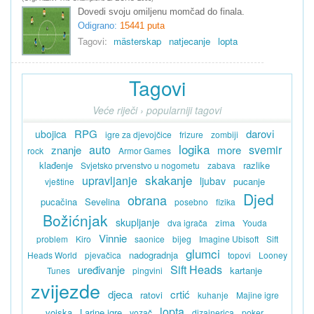
Dovedi svoju omiljenu momčad do finala.
Odigrano:
15441 puta
Tagovi:
mästerskap
natjecanje
lopta
Tagovi
Veće riječi › popularniji tagovi
RPG
darovi
ubojica
igre za djevojčice
frizure
zombiji
logika
auto
svemir
znanje
more
rock
Armor Games
klađenje
razlike
Svjetsko prvenstvo u nogometu
zabava
skakanje
upravljanje
ljubav
pucanje
vještine
Djed
obrana
pucačina
Sevelina
posebno
fizika
Božićnjak
skupljanje
zima
dva igrača
Youda
Vinnie
problem
Kiro
saonice
bijeg
Imagine Ubisoft
Sift
glumci
nadogradnja
Heads World
pjevačica
topovi
Looney
Sift Heads
uređivanje
kartanje
Tunes
pingvini
zvijezde
djeca
crtić
ratovi
kuhanje
Majine igre
lopta
vojska
Larine igre
vozač
dizajnerica
poker