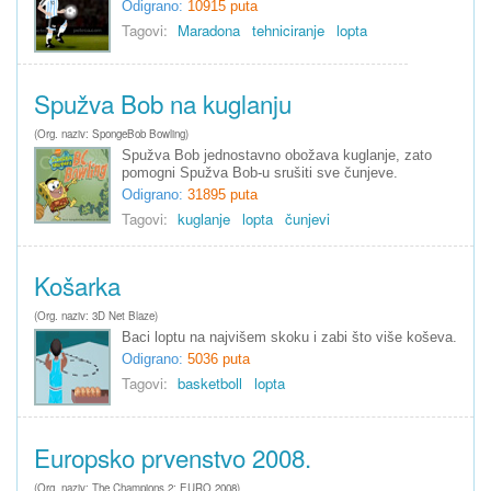
Odigrano:
10915 puta
Tagovi:
Maradona
tehniciranje
lopta
Spužva Bob na kuglanju
(Org. naziv: SpongeBob Bowling)
Spužva Bob jednostavno obožava kuglanje, zato
pomogni Spužva Bob-u srušiti sve čunjeve.
Odigrano:
31895 puta
Tagovi:
kuglanje
lopta
čunjevi
Košarka
(Org. naziv: 3D Net Blaze)
Baci loptu na najvišem skoku i zabi što više koševa.
Odigrano:
5036 puta
Tagovi:
basketboll
lopta
Europsko prvenstvo 2008.
(Org. naziv: The Champions 2: EURO 2008)