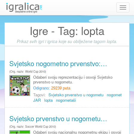
Toggl
navig
Igre - Tag: lopta
Prikaz svih igri i igrica koje su obilježene tagom lopta.
Svjetsko nogometno prvenstvo:…
(Org. naziv: World Cup 2010)
Odaberi svoju reprezentaciju i osvoji Svjetsko
prvenstvo u nogometu.
Odigrano:
29239 puta
Tagovi:
Svjetsko prvenstvo u nogometu
nogomet
JAR
lopta
nogometaši
Svjetsko prvenstvo u nogometu…
(Org. naziv: Soccer World Cup 2010)
Odaberi svoju nacionalnu nogometnu ekipu i osvoji