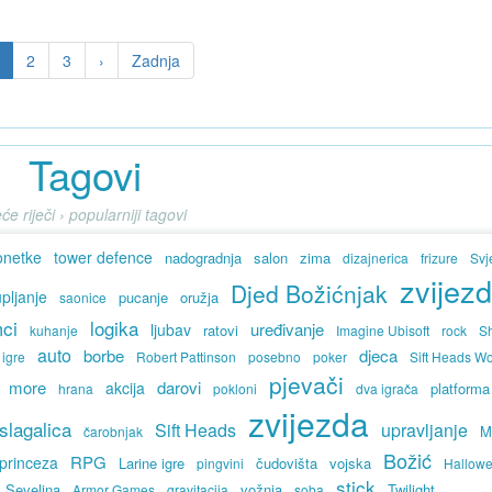
2
3
›
Zadnja
Tagovi
će riječi › popularniji tagovi
onetke
tower defence
nadogradnja
salon
zima
dizajnerica
frizure
Svj
zvijez
Djed Božićnjak
pljanje
pucanje
oružja
saonice
ci
logika
uređivanje
ljubav
ratovi
kuhanje
Imagine Ubisoft
rock
Sh
auto
borbe
djeca
 igre
Robert Pattinson
posebno
poker
Sift Heads Wo
pjevači
more
darovi
akcija
platforma
hrana
pokloni
dva igrača
zvijezda
slagalica
Sift Heads
upravljanje
M
čarobnjak
Božić
RPG
princeza
Larine igre
čudovišta
vojska
pingvini
Hallow
stick
Sevelina
vožnja
Twilight
Armor Games
gravitacija
soba