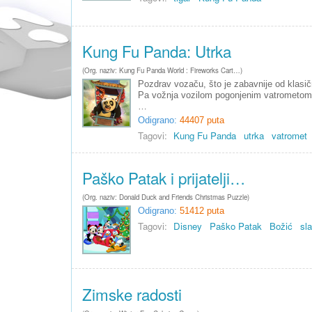
Kung Fu Panda: Utrka
(Org. naziv: Kung Fu Panda World : Fireworks Cart…)
Pozdrav vozaču, što je zabavnije od klasič
Pa vožnja vozilom pogonjenim vatrometom
…
Odigrano:
44407 puta
Tagovi:
Kung Fu Panda
utrka
vatromet
Paško Patak i prijatelji…
(Org. naziv: Donald Duck and Friends Christmas Puzzle)
Odigrano:
51412 puta
Tagovi:
Disney
Paško Patak
Božić
sla
Zimske radosti