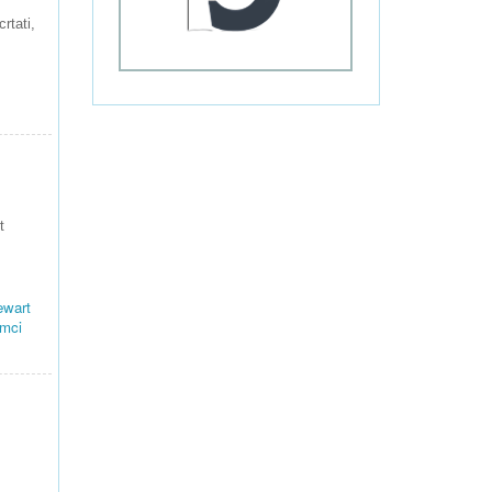
rtati,
t
ewart
umci