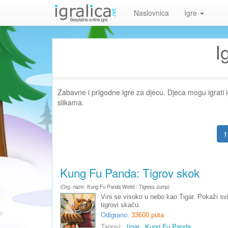
Naslovnica
Igre
I
Zabavne i prigodne igre za djecu. Djeca mogu igrati i
slikama.
1
Kung Fu Panda: Tigrov skok
(Org. naziv: Kung Fu Panda World : Tigress Jump)
Vini se visoko u nebo kao Tigar. Pokaži s
tigrovi skaču.
Odigrano:
33600 puta
Tagovi:
tigar
Kung Fu Panda