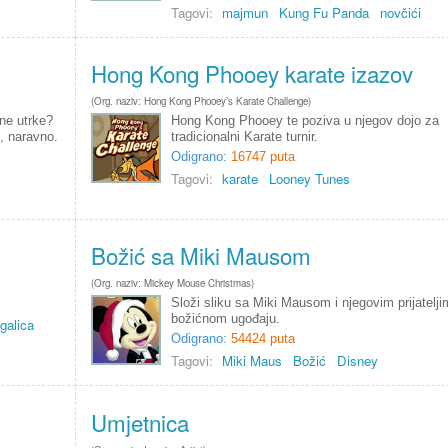
Tagovi:
majmun
Kung Fu Panda
novčići
Hong Kong Phooey karate izazov
(Org. naziv: Hong Kong Phooey’s Karate Challenge)
ne utrke?
Hong Kong Phooey te poziva u njegov dojo za
, naravno.
tradicionalni Karate turnir.
Odigrano:
16747 puta
Tagovi:
karate
Looney Tunes
Božić sa Miki Mausom
(Org. naziv: Mickey Mouse Christmas)
Složi sliku sa Miki Mausom i njegovim prijatelji
božićnom ugođaju.
galica
Odigrano:
54424 puta
Tagovi:
Miki Maus
Božić
Disney
Umjetnica