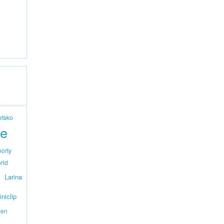
etsko
de
orty
rld
Larina
iniclip
een