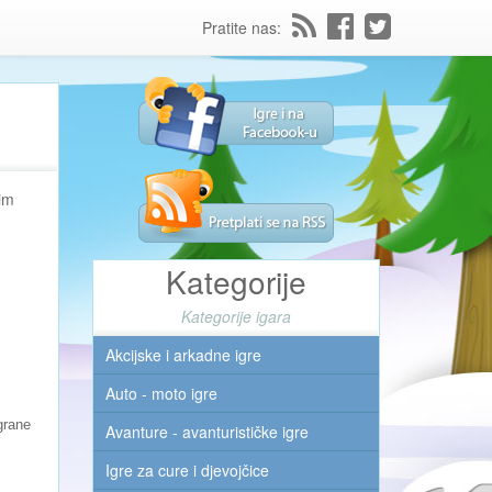
Pratite nas:
nim
Kategorije
Kategorije igara
Akcijske i arkadne igre
Auto - moto igre
grane
Avanture - avanturističke igre
Igre za cure i djevojčice