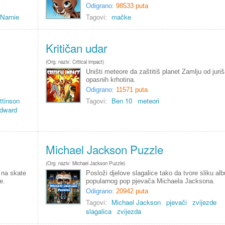
Odigrano:
98533 puta
 Narnie
Tagovi:
mačke
Kritičan udar
(Org. naziv: Critical impact)
Uništi meteore da zaštitiš planet Zamlju od juri
opasnih krhotina.
Odigrano:
11571 puta
ttinson
Tagovi:
Ben 10
meteori
dward
Michael Jackson Puzzle
(Org. naziv: Michael Jackson Puzzle)
 na skate
Posloži djelove slagalice tako da tvore sliku al
e.
popularnog pop pjevača Michaela Jacksona.
Odigrano:
20942 puta
Tagovi:
Michael Jackson
pjevači
zvijezde
slagalica
zvijezda