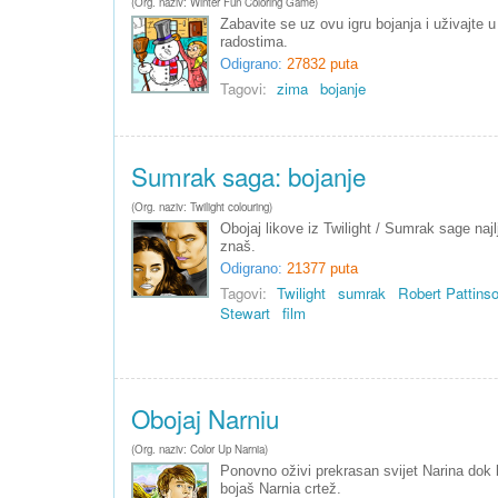
(Org. naziv: Winter Fun Coloring Game)
Zabavite se uz ovu igru bojanja i uživajte 
radostima.
Odigrano:
27832 puta
Tagovi:
zima
bojanje
Sumrak saga: bojanje
(Org. naziv: Twilight colouring)
Obojaj likove iz Twilight / Sumrak sage naj
znaš.
Odigrano:
21377 puta
Tagovi:
Twilight
sumrak
Robert Pattins
Stewart
film
Obojaj Narniu
(Org. naziv: Color Up Narnia)
Ponovno oživi prekrasan svijet Narina dok
bojaš Narnia crtež.