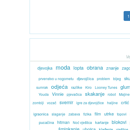
1
Ve
moda
obrana
lopta
znanje
djevojka
zag
sku
djevojčica
prvenstvo u nogometu
problem
bijeg
odjeća
glum
razlike
sumrak
Kiro
Looney Tunes
skakanje
Vinnie
Youda
pjevačica
robot
Majine
svemir
crtić
zombiji
vozač
igre za djevojčice
haljine
utrke
film
igraonica
slaganje
zabava
fizika
topovi
blokovi
hitman
pucačina
kartanje
Noć vještica
šminkanje
ubojica
klađenje
vještine