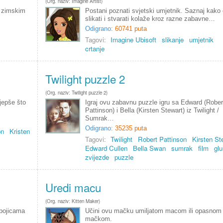
(Org. naziv: Imagine Artist)
u zimskim
Postani poznati svjetski umjetnik. Saznaj kako c
slikati i stvarati kolaže kroz razne zabavne…
Odigrano:
60741 puta
Tagovi:
Imagine Ubisoft
slikanje
umjetnik
crtanje
Twilight puzzle 2
(Org. naziv: Twilight puzzle 2)
ljepše što
Igraj ovu zabavnu puzzle igru sa Edward (Rober
Pattinson) i Bella (Kirsten Stewart) iz Twilight /
Sumrak…
Odigrano:
35235 puta
on
Kristen
Tagovi:
Twilight
Robert Pattinson
Kirsten St
Edward Cullen
Bella Swan
sumrak
film
gl
zvijezde
puzzle
Uredi macu
(Org. naziv: Kitten Maker)
 bojicama
Učini ovu mačku umiljatom macom ili opasnom
mačkom.