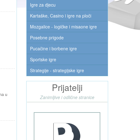
Igre za djecu
Kartaške, Casino i igre na ploči
Mozgalice - logičke i misaone igre
Posebne prigode
Pucačine i borbene igre
Sportske igre
Strategije - strategijske igre
Prijatelji
ma u
Zanimljive i odlične stranice