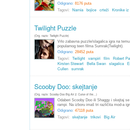
Odigrano:
8176 puta
Tagovi:
Narnia
bojice
crteži
Kronike iz
Twilight Puzzle
(Org. naziv: Twilight Puzzle)
Vrlo zabavna puzzle/slagalica igra na temu
popularnog teen filma Sumrak(Twilight).
Odigrano:
28452 puta
Tagovi:
Twilight
vampiri
film
Robert Pa
Kirsten Stewart
Bella Swan
slagalica
E
Cullen
sumrak
Scooby Doo: skejtanje
(Org. naziv: Scooby-Doo Big Air 2: Curse of the…)
Odaberi Scooby Doo ili Shaggy i skejtaj se
rampi. Na izboru imaš tri različita mod-a igr
Odigrano:
47118 puta
Tagovi:
skejtanje
trikovi
Big Air