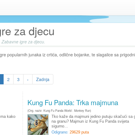
gre za djecu
Zabavne igre za djecu.
gre popularnih junaka iz crtića, odlične bojanke, te slagalice sa prigod
2
3
›
Zadnja
Kung Fu Panda: Trka majmuna
(Org. naziv: Kung Fu Panda World : Monkey Run)
vima kako
Tko kaže da majmuni jedino putuju skačući sa 
na granu? Majmun iz Kung Fu Panda svijeta
sigurno…
Odigrano:
29629 puta