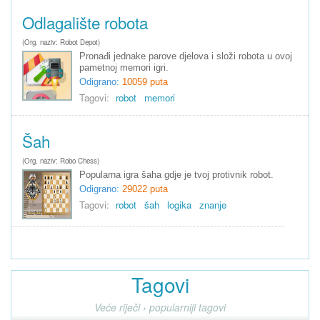
Odlagalište robota
(Org. naziv: Robot Depot)
Pronađi jednake parove djelova i složi robota u ovoj
pametnoj memori igri.
Odigrano:
10059 puta
Tagovi:
robot
memori
Šah
(Org. naziv: Robo Chess)
Popularna igra šaha gdje je tvoj protivnik robot.
Odigrano:
29022 puta
Tagovi:
robot
šah
logika
znanje
Tagovi
Veće riječi › popularniji tagovi