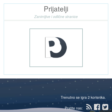
Prijatelji
Zanimljive i odlične stranice
Trenutno se igra 2 korisnika.
Pratite nas: