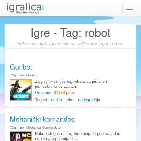
Toggl
navig
Igre - Tag: robot
Prikaz svih igri i igrica koje su obilježene tagom robot.
Gunbot
(Org. naziv: Gunbot)
Zaigraj lik smiješnog robota sa pištoljem i
jednostavno se zabavi.
Odigrano:
31964 puta
Tagovi:
oružja
robot
nadogradnja
Mehanički komandos
(Org. naziv: Mechanical Commando 2)
Nakon stoljeća mira, federacija je pod napadom
nepoznatog neprijatelja.