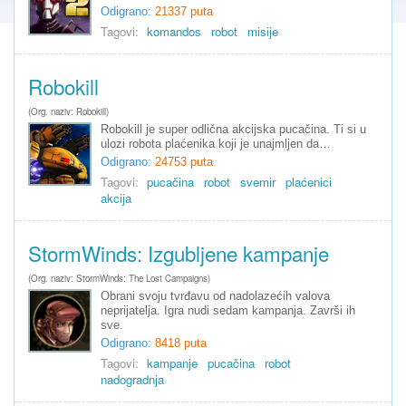
Odigrano:
21337 puta
Tagovi:
komandos
robot
misije
Robokill
(Org. naziv: Robokill)
Robokill je super odlična akcijska pucačina. Ti si u
ulozi robota plaćenika koji je unajmljen da…
Odigrano:
24753 puta
Tagovi:
pucačina
robot
svemir
plaćenici
akcija
StormWinds: Izgubljene kampanje
(Org. naziv: StormWinds: The Lost Campaigns)
Obrani svoju tvrđavu od nadolazećih valova
neprijatelja. Igra nudi sedam kampanja. Završi ih
sve.
Odigrano:
8418 puta
Tagovi:
kampanje
pucačina
robot
nadogradnja