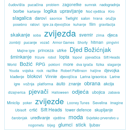
zagonetke
čudovišta
pucačina
nadogradnja
problem
sumrak
logika
upravljanje
borbe
kartanje
Noć vještica
Kiro
slagalica
darovi
Twilight
salon
oružja
saonice
hrana
film
ratovi
posebno
igre za djevojčice
kuhanje
gravitacija
zvijezda
skakanje
svemir
djeca
zima
soba
hitman
pucanje
zombiji
vozač
Armor Games
Shorty
pingvini
Djed Božićnjak
utrke
princeza
Majine igre
šminkanje
lopta
frizure
robot
topovi
pjevačica
Sift Heads
Božić
RPG
more
World
pokloni
dva igrača
fizika
slaganje
djevojka
vojska
razlike
Youda
rock
Robert Pattinson
haljine
blokovi
Vinnie
klađenje
djevojčica
Larina igraonica
Larine
obrana
auto
znanje
akcija
igre
vožnja
platforma
pjevači
odjeća
ubojica
dizajnerica
Halloween
zabava
zvijezde
Miniclip
Sevelina
poker
Looney Tunes
Imagine
Sift Heads
crtić
tower defence
skupljanje
Ubisoft
moda
uređivanje
čarobnjak
vještine
Svjetsko prvenstvo u
glumci
stick
ljubav
nogometu
bijeg