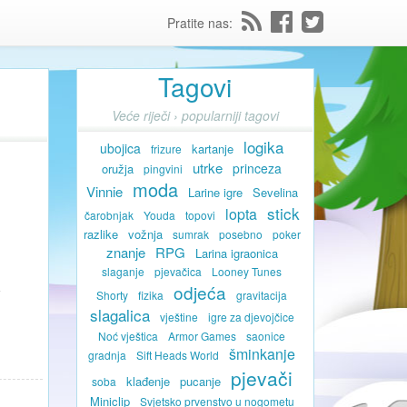
Pratite nas:
Tagovi
Veće riječi › popularniji tagovi
logika
ubojica
kartanje
frizure
utrke
princeza
oružja
pingvini
moda
Vinnie
Larine igre
Sevelina
stick
lopta
čarobnjak
Youda
topovi
razlike
vožnja
sumrak
posebno
poker
znanje
RPG
Larina igraonica
slaganje
pjevačica
Looney Tunes
odjeća
Shorty
fizika
gravitacija
slagalica
vještine
igre za djevojčice
Noć vještica
Armor Games
saonice
šminkanje
gradnja
Sift Heads World
pjevači
klađenje
pucanje
soba
Miniclip
Svjetsko prvenstvo u nogometu