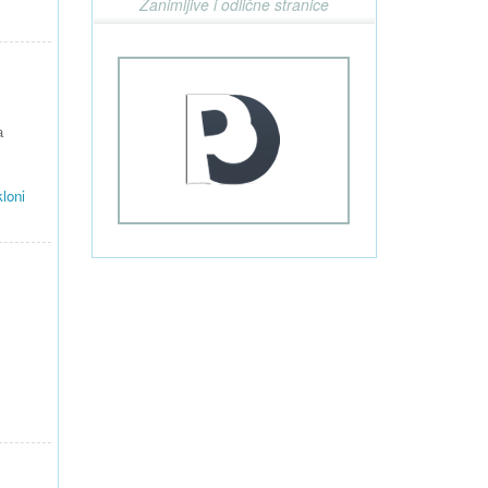
Zanimljive i odlične stranice
a
loni