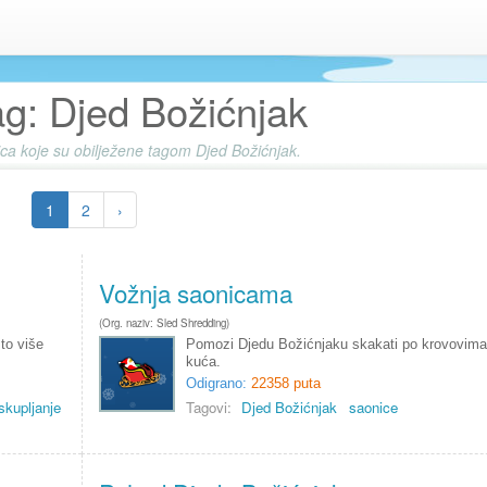
ag: Djed Božićnjak
grica koje su obilježene tagom Djed Božićnjak.
1
2
›
Vožnja saonicama
(Org. naziv: Sled Shredding)
to više
Pomozi Djedu Božićnjaku skakati po krovovima
kuća.
Odigrano:
22358 puta
skupljanje
Tagovi:
Djed Božićnjak
saonice