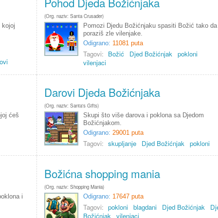
Pohod Djeda Božićnjaka
(Org. naziv: Santa Crusader)
 kojoj
Pomozi Djedu Božićnjaku spasiti Božić tako da
poraziš zle vilenjake.
Odigrano:
11081 puta
Tagovi:
Božić
Djed Božićnjak
pokloni
ovi
vilenjaci
Darovi Djeda Božićnjaka
(Org. naziv: Santa's Gifts)
joj ćeš
Skupi što više darova i poklona sa Djedom
Božićnjakom.
Odigrano:
29001 puta
Tagovi:
skupljanje
Djed Božićnjak
pokloni
Božićna shopping mania
(Org. naziv: Shopping Mania)
oklona i
Odigrano:
17647 puta
Tagovi:
pokloni
blagdani
Djed Božićnjak
Dj
Božićnjak
vilenjaci