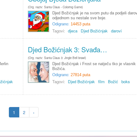
(Org. naziv: Santa Claus - Coloring Game)
Djed Božićnjak je na svom putu da podjeli daro
odjednom su nestale sve boje.
Odigrano:
14453 puta
Tagovi:
djeca
Djed Božićnjak
darovi
Djed Božićnjak 3: Svađa…
(Org. naziv: Santa Claus 3: Jingle Bell brawl)
erlin
Djed Božićnjak i Frost se natječu tko je vlasnik
Božića.
Odigrano:
27814 puta
žićnjak
Tagovi:
Djed Božićnjak
film
Božić
boks
1
2
›