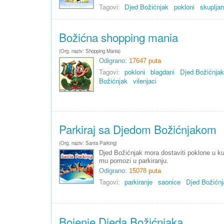
Tagovi:
Djed Božićnjak
pokloni
skupljan
Božićna shopping mania
(Org. naziv: Shopping Mania)
Odigrano:
17647 puta
Tagovi:
pokloni
blagdani
Djed Božićnjak
Božićnjak
vilenjaci
Parkiraj sa Djedom Božićnjakom
(Org. naziv: Santa Parking)
Djed Božićnjak mora dostaviti poklone u ku
mu pomozi u parkiranju.
Odigrano:
15078 puta
Tagovi:
parkiranje
saonice
Djed Božićnj
Bojenje Djeda Božićnjaka