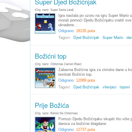
Super Djed Božićnjak
(Org. naziv: Super Santa Land)
Igra nastala po uzoru na igru Super Mario u
moraš pomoći Djedu Božićnjaku vratiti sve
ukradene…
Odigrano:
18135 puta
Tagovi:
Djed Božićnjak
Super Mario
dar
Božićni top
(Org. naziv: Christmas Cannon Blast)
Zabavna Božićna igra za zimske dane u ko
testirati Božićni top.
Odigrano:
12089 puta
Tagovi:
Djed Božićnjak
vilenjaci
topovi
Prije Božića
(Org. naziv: Before the Christmas)
Pomozi Djedu Božićnjaku skupiti što više p
darova za božićne blagdane.
Odigrano:
12737 puta