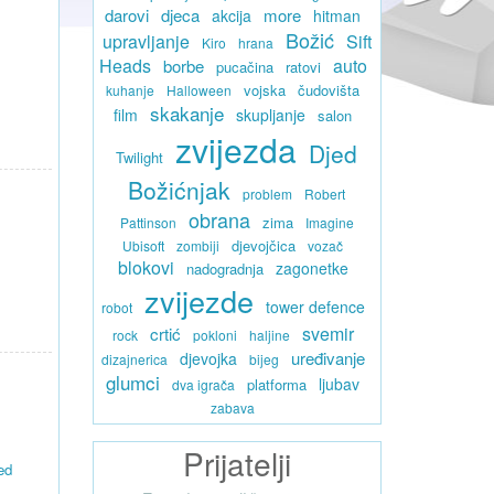
darovi
djeca
more
akcija
hitman
Božić
upravljanje
Sift
Kiro
hrana
Heads
auto
borbe
pucačina
ratovi
vojska
čudovišta
kuhanje
Halloween
skakanje
film
skupljanje
salon
zvijezda
Djed
Twilight
Božićnjak
problem
Robert
obrana
zima
Pattinson
Imagine
djevojčica
Ubisoft
zombiji
vozač
blokovi
zagonetke
nadogradnja
zvijezde
tower defence
robot
svemir
crtić
rock
pokloni
haljine
uređivanje
djevojka
dizajnerica
bijeg
glumci
ljubav
platforma
dva igrača
zabava
Prijatelji
ed