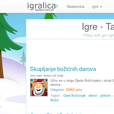
Naslovnica
Igre
Igre - T
Prikaz svih igri i i
Skupljanje božićnih darova
(Org. naziv: Santa's Gift Grab)
Uživi se u ulogu Djeda Božićnjaka i skupi š
darova.
Odigrano:
26868 puta
Tagovi:
Djed Božićnjak
darovi
pokloni
Božić