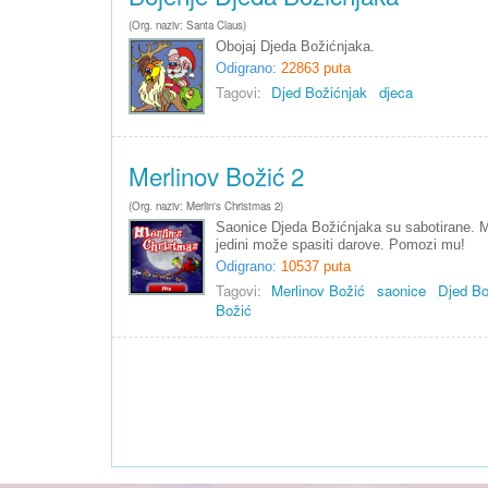
(Org. naziv: Santa Claus)
Obojaj Djeda Božićnjaka.
Odigrano:
22863 puta
Tagovi:
Djed Božićnjak
djeca
Merlinov Božić 2
(Org. naziv: Merlin's Christmas 2)
Saonice Djeda Božićnjaka su sabotirane. M
jedini može spasiti darove. Pomozi mu!
Odigrano:
10537 puta
Tagovi:
Merlinov Božić
saonice
Djed Bo
Božić