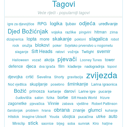
Tagovi
Veće riječi › popularniji tagovi
odjeća
logika
RPG
uređivanje
ljubav
igre za djevojčice
Djed Božićnjak
hitman
vojska
razlike
zima
pingvini
skakanje
slagalica
lopta
more
dizajnerica
pokloni
robot
blokovi
oružja
rock
poker
Svjetsko prvenstvo u nogometu
Sift Heads
svemir
ratovi
vožnja
Twilight
slaganje
pjevači
akcija
tower
Halloween
vozač
Looney Tunes
djeca
defence
film
klađenje
nadogradnja
dva igrača
topovi
zvijezda
crtić
djevojka
Sevelina
Shorty
gravitacija
šminkanje
skupljanje
Larina igraonica
Noć vještica
posebno
Božić
darovi
princeza
kartanje
Larine igre
pucanje
borbe
čudovišta
salon
fizika
Sift Heads World
frizure
Vinnie
zagonetke
pjevačica
zabava
vještine
Robert Pattinson
obrana
glumci
znanje
čarobnjak
problem
hrana
kuhanje
auto
utrke
ubojica
pucačina
Hitstick
Imagine Ubisoft
Youda
stick
Miniclip
saonice
bijeg
soba
sumrak
Kiro
haljine