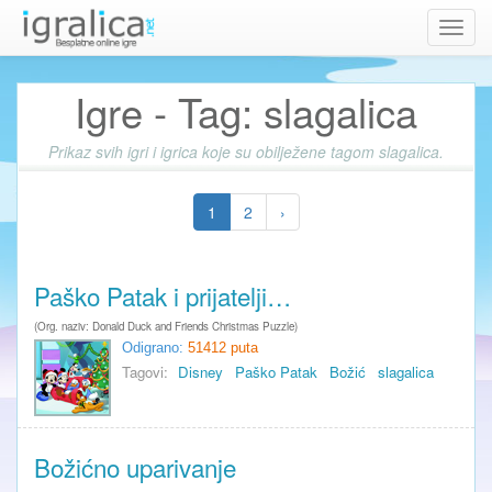
Toggl
navig
Igre - Tag: slagalica
Prikaz svih igri i igrica koje su obilježene tagom slagalica.
1
2
›
Paško Patak i prijatelji…
(Org. naziv: Donald Duck and Friends Christmas Puzzle)
Odigrano:
51412 puta
Tagovi:
Disney
Paško Patak
Božić
slagalica
Božićno uparivanje