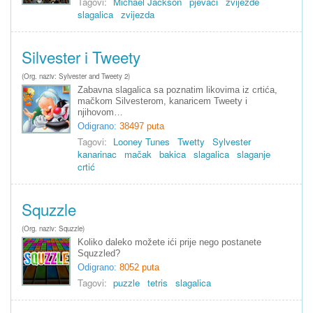
Tagovi:
Michael Jackson
pjevači
zvijezde
slagalica
zvijezda
Silvester i Tweety
(Org. naziv: Sylvester and Tweety 2)
Zabavna slagalica sa poznatim likovima iz crtića,
mačkom Silvesterom, kanaricem Tweety i
njihovom…
Odigrano:
38497 puta
Tagovi:
Looney Tunes
Twetty
Sylvester
kanarinac
mačak
bakica
slagalica
slaganje
crtić
Squzzle
(Org. naziv: Squzzle)
Koliko daleko možete ići prije nego postanete
Squzzled?
Odigrano:
8052 puta
Tagovi:
puzzle
tetris
slagalica