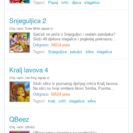
Tagovi:
Popaj
crtić
djeca
slagalica
Snjeguljica 2
(Org. naziv: Snow White Jigsaw 2)
Sjećaš se priče o Snjeguljici i sedam patuljaka?
Složi 49 djelova slagalice i pogledaj prekrasnu…
Odigrano:
34014 puta
Tagovi:
Snjeguljica
patuljci
slika
slagalica
Kralj lavova 4
(Org. naziv: Lion King Jigsaw 4)
Složi sliku iz poznatog dječjeg crtića Kralj lavova.
Na slici su tvoji omiljeni likovi Simba, Pumba…
Odigrano:
50524 puta
Tagovi:
kralj
crtić
slagalica
slika
QBeez
(Org. naziv: QBeez)