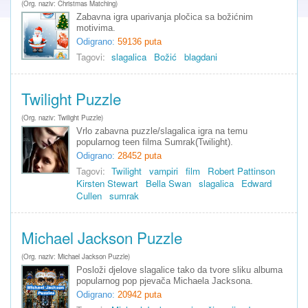
(Org. naziv: Christmas Matching)
Zabavna igra uparivanja pločica sa božićnim
motivima.
Odigrano:
59136 puta
Tagovi:
slagalica
Božić
blagdani
Twilight Puzzle
(Org. naziv: Twilight Puzzle)
Vrlo zabavna puzzle/slagalica igra na temu
popularnog teen filma Sumrak(Twilight).
Odigrano:
28452 puta
Tagovi:
Twilight
vampiri
film
Robert Pattinson
Kirsten Stewart
Bella Swan
slagalica
Edward
Cullen
sumrak
Michael Jackson Puzzle
(Org. naziv: Michael Jackson Puzzle)
Posloži djelove slagalice tako da tvore sliku albuma
popularnog pop pjevača Michaela Jacksona.
Odigrano:
20942 puta