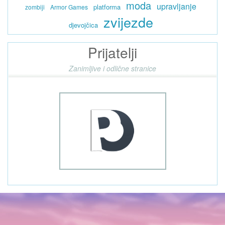
moda
upravljanje
platforma
zombiji
Armor Games
zvijezde
djevojčica
Prijatelji
Zanimljive i odlične stranice