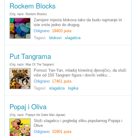
Rockem Blocks
(Org. naziv: Rockem Blocks)
Zamijeni mjesta blokova tako da budu najmanje tri
iste vrste jedno do drugog.
Odigrano:
19403 puta
Tagovi:
blokovi
slagalica
Put Tangrama
(Org. naziv: Way Of The Tangram)
Pomozi Yan-Yan, mladoj kineskoj djevojčici, da složi
više od 150 Tangram figura i dovrši veliku…
Odigrano:
17461 puta
Tagovi:
slagalica
logika
Popaj i Oliva
(Org. naziv: Popeye the Sailor Man Jigsaw)
Složi slagalicu i pogledaj sliku popularnog Popaja i
Olive.
Odigrano:
32901 puta