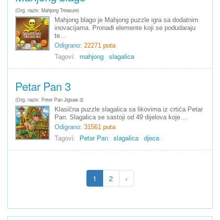
(Org. naziv: Mahjong Treasure)
Mahjong blago je Mahjong puzzle igra sa dodatnim
inovacijama. Pronađi elemente koji se podudaraju
te…
Odigrano:
22271 puta
Tagovi:
mahjong
slagalica
Petar Pan 3
(Org. naziv: Peter Pan Jigsaw 3)
Klasična puzzle slagalica sa likovima iz crtića Petar
Pan. Slagalica se sastoji od 49 dijelova koje…
Odigrano:
31561 puta
Tagovi:
Petar Pan
slagalica
djeca
1
2
›