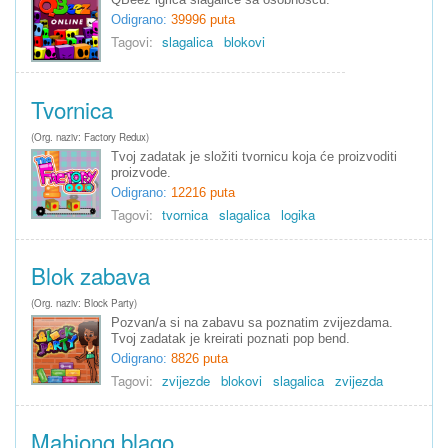
QBeez igrica slagalice sa osobnošću.
Odigrano:
39996 puta
Tagovi:
slagalica
blokovi
Tvornica
(Org. naziv: Factory Redux)
Tvoj zadatak je složiti tvornicu koja će proizvoditi
proizvode.
Odigrano:
12216 puta
Tagovi:
tvornica
slagalica
logika
Blok zabava
(Org. naziv: Block Party)
Pozvan/a si na zabavu sa poznatim zvijezdama.
Tvoj zadatak je kreirati poznati pop bend.
Odigrano:
8826 puta
Tagovi:
zvijezde
blokovi
slagalica
zvijezda
Mahjong blago