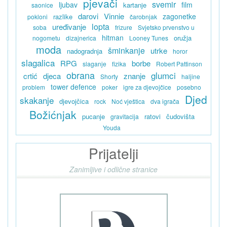
pjevači
svemir
ljubav
film
kartanje
saonice
darovi
Vinnie
zagonetke
razlike
pokloni
čarobnjak
lopta
uređivanje
soba
frizure
Svjetsko prvenstvo u
hitman
oružja
nogometu
dizajnerica
Looney Tunes
moda
šminkanje
utrke
nadogradnja
horor
slagalica
RPG
borbe
slaganje
fizika
Robert Pattinson
obrana
glumci
crtić
djeca
znanje
Shorty
haljine
tower defence
problem
poker
igre za djevojčice
posebno
Djed
skakanje
djevojčica
rock
Noć vještica
dva igrača
Božićnjak
pucanje
ratovi
čudovišta
gravitacija
Youda
Prijatelji
Zanimljive i odlične stranice