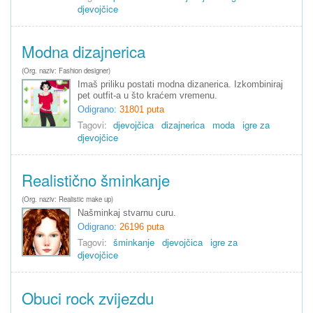
djevojčice
Modna dizajnerica
(Org. naziv: Fashion designer)
Imaš priliku postati modna dizanerica. Izkombiniraj
pet outfit-a u što kraćem vremenu.
Odigrano:
31801 puta
Tagovi:
djevojčica
dizajnerica
moda
igre za
djevojčice
Realistično šminkanje
(Org. naziv: Realistic make up)
Našminkaj stvarnu curu.
Odigrano:
26196 puta
Tagovi:
šminkanje
djevojčica
igre za
djevojčice
Obuci rock zvijezdu