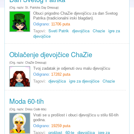
(Org. naziv: St. Patricks Day Dressup)
Obuci prigodno ChaZie djevojčicu za dan Svetog
Patrika (tradicionalni irski blagdan).
Odigrano:
11706 puta
Tagovi:
Sveti Patrik
djevojčica
Chazie
igre za
djevojčice
Oblačenje djevojčice ChaZie
(Org. naziv: ChaZie Dressup)
Tvoj zadatak je odjenuti ovu malu djevojčicu
Odigrano:
17282 puta
Tagovi:
djevojčica
igre za djevojčice
Chazie
Moda 60-tih
(Org. naziv: Dress Code 60s)
Vrati se u prošlost i obuci djevojčicu u stilu 60-tih
godina.
Odigrano:
19259 puta
Tagovi:
prošlost
60-te
djevojčica
igre za