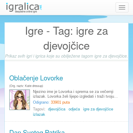
Toggl
navig
Igre - Tag: igre za
djevojčice
Prikaz svih igri i igrica koje su obilježene tagom igre za djevojčice.
Oblačenje Lovorke
(Org. naziv: Katie dressup)
Njezino ime je Lovorka i sprema se za večernji
izlazak. Lovorka želi lijepo izgledati i traži tvoju…
Odigrano:
33901 puta
Tagovi:
djevojčica
odjeća
igre za djevojčice
izlazak
Dan Svetog Patrika