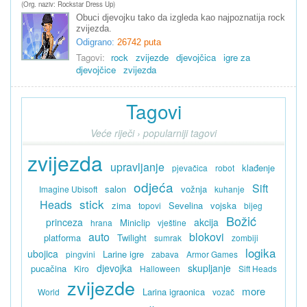
(Org. naziv: Rockstar Dress Up)
Obuci djevojku tako da izgleda kao najpoznatija rock
zvijezda.
Odigrano:
26742 puta
Tagovi:
rock
zvijezde
djevojčica
igre za
djevojčice
zvijezda
Tagovi
Veće riječi › popularniji tagovi
zvijezda
upravljanje
klađenje
pjevačica
robot
odjeća
Sift
salon
vožnja
Imagine Ubisoft
kuhanje
stick
Heads
zima
Sevelina
vojska
topovi
bijeg
Božić
princeza
akcija
Miniclip
hrana
vještine
auto
blokovi
platforma
Twilight
sumrak
zombiji
logika
ubojica
Larine igre
pingvini
zabava
Armor Games
djevojka
skupljanje
pucačina
Kiro
Halloween
Sift Heads
zvijezde
more
Larina igraonica
World
vozač