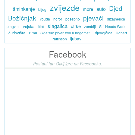
zvijezde
Djed
šminkanje
auto
more
bijeg
Božićnjak
pjevači
Youda
horor
posebno
dizajnerica
slagalica
utrke
film
vojska
pingvini
zombiji
Sift Heads World
čudovišta
zima
djevojčica
Svjetsko prvenstvo u nogometu
Robert
ljubav
Pattinson
Facebook
Postani fan Otkij igre na Facebooku.