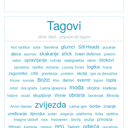
Tagovi
Veće riječi › popularniji tagovi
glumci
Sift Heads
Sevelina
pucanje
Noć vještica
soba
skakanje
stick
djeca
tower defence
saonice
pokloni
upravljanje
blokovi
salon
vožnja
nadogradnja
ratovi
logika
razlike
pjevačica
kuhanje
Looney Tunes
hrana
crtić
zagonetke
akcija
gravitacija
problem
igre za djevojčice
Božić
svemir
lopta
darovi
frizure
sumrak
Kiro
topovi
moda
ubojica
Larina igraonica
klađenje
robot
dva igrača
obrana
Vinnie
skupljanje
Miniclip
haljine
vozač
čarobnjak
zvijezda
borbe
znanje
Larine igre
Armor Games
uređivanje
djevojka
platforma
poker
slaganje
fizika
vještine
princeza
oružja
Imagine Ubisoft
rock
Halloween
Shorty
odjeća
RPG
hitman
kartanje
Twilight
pucačina
zabava