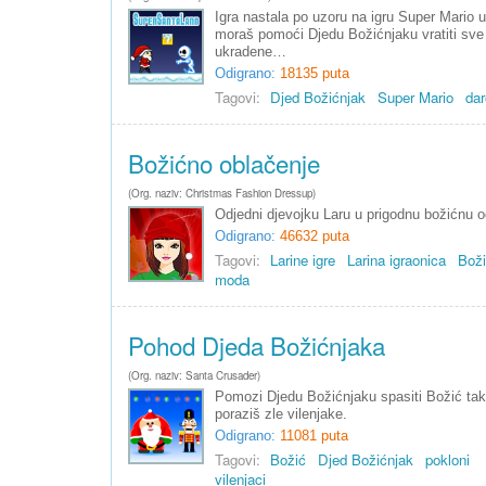
Igra nastala po uzoru na igru Super Mario u
moraš pomoći Djedu Božićnjaku vratiti sve
ukradene…
Odigrano:
18135 puta
Tagovi:
Djed Božićnjak
Super Mario
dar
Božićno oblačenje
(Org. naziv: Christmas Fashion Dressup)
Odjedni djevojku Laru u prigodnu božićnu o
Odigrano:
46632 puta
Tagovi:
Larine igre
Larina igraonica
Bož
moda
Pohod Djeda Božićnjaka
(Org. naziv: Santa Crusader)
Pomozi Djedu Božićnjaku spasiti Božić ta
poraziš zle vilenjake.
Odigrano:
11081 puta
Tagovi:
Božić
Djed Božićnjak
pokloni
vilenjaci