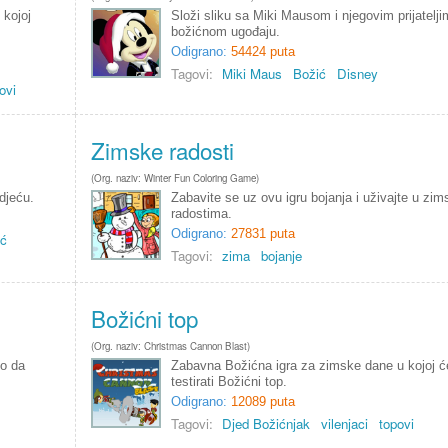
 kojoj
Složi sliku sa Miki Mausom i njegovim prijatelji
božićnom ugođaju.
Odigrano:
54424 puta
Tagovi:
Miki Maus
Božić
Disney
ovi
Zimske radosti
(Org. naziv: Winter Fun Coloring Game)
djeću.
Zabavite se uz ovu igru bojanja i uživajte u zi
radostima.
Odigrano:
27831 puta
ić
Tagovi:
zima
bojanje
Božićni top
(Org. naziv: Christmas Cannon Blast)
ko da
Zabavna Božićna igra za zimske dane u kojoj ć
testirati Božićni top.
Odigrano:
12089 puta
Tagovi:
Djed Božićnjak
vilenjaci
topovi