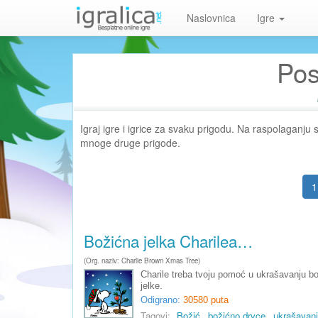
Naslovnica
Igre
Pos
Igraj igre i igrice za svaku prigodu. Na raspolaganju
mnoge druge prigode.
1
Božićna jelka Charilea…
(Org. naziv: Charlie Brown Xmas Tree)
Charile treba tvoju pomoć u ukrašavanju b
jelke.
Odigrano:
30580 puta
Tagovi:
Božić
božićno drvce
ukrašavan