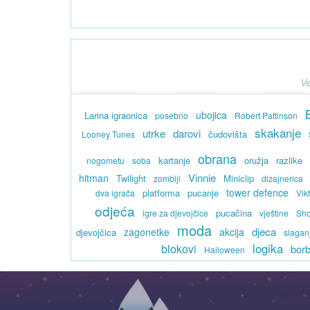
Ve
ubojica
Larina igraonica
posebno
Robert Pattinson
skakanje
utrke
darovi
čudovišta
Looney Tunes
obrana
kartanje
oružja
razlike
nogometu
soba
Vinnie
hitman
Twilight
Miniclip
zombiji
dizajnerica
tower defence
platforma
pucanje
dva igrača
Vik
odjeća
pucačina
igre za djevojčice
vještine
Sho
moda
djeca
zagonetke
akcija
djevojčica
slagan
logika
blokovi
bor
Halloween