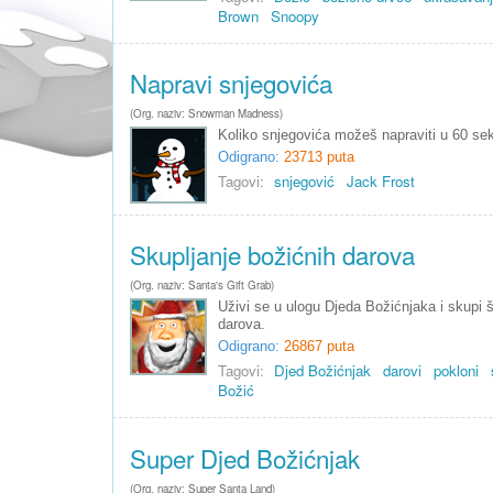
Brown
Snoopy
Napravi snjegovića
(Org. naziv: Snowman Madness)
Koliko snjegovića možeš napraviti u 60 se
Odigrano:
23713 puta
Tagovi:
snjegović
Jack Frost
Skupljanje božićnih darova
(Org. naziv: Santa's Gift Grab)
Uživi se u ulogu Djeda Božićnjaka i skupi š
darova.
Odigrano:
26867 puta
Tagovi:
Djed Božićnjak
darovi
pokloni
Božić
Super Djed Božićnjak
(Org. naziv: Super Santa Land)