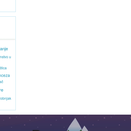
anje
nstvo u
štica
inceza
ač
re
robnjak