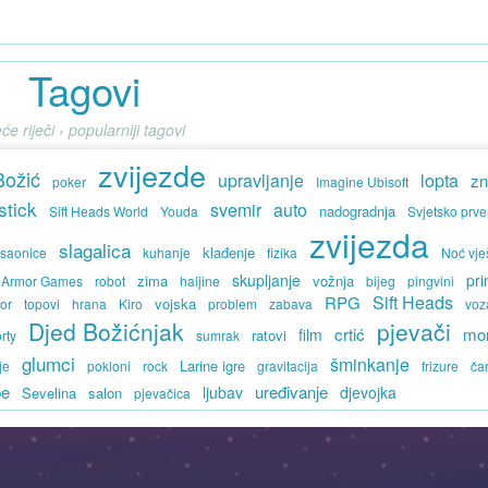
Tagovi
će riječi › popularniji tagovi
zvijezde
Božić
upravljanje
lopta
zn
poker
Imagine Ubisoft
stick
svemir
auto
nadogradnja
Sift Heads World
Youda
Svjetsko prve
zvijezda
slagalica
klađenje
saonice
kuhanje
fizika
Noć vje
skupljanje
pr
zima
vožnja
Armor Games
robot
haljine
bijeg
pingvini
Sift Heads
RPG
vojska
tor
topovi
hrana
Kiro
problem
zabava
voz
Djed Božićnjak
pjevači
crtić
mo
film
ratovi
rty
sumrak
glumci
šminkanje
Larine igre
je
pokloni
rock
gravitacija
frizure
ča
be
uređivanje
ljubav
djevojka
Sevelina
salon
pjevačica