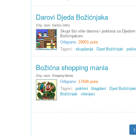
Darovi Djeda Božićnjaka
(Org. naziv: Santa's Gifts)
Skupi što više darova i poklona sa Djedom
Božićnjakom.
Odigrano:
29001 puta
Tagovi:
skupljanje
Djed Božićnjak
poklo
Božićna shopping mania
(Org. naziv: Shopping Mania)
Odigrano:
17646 puta
Tagovi:
pokloni
blagdani
Djed Božićnjak
Božićnjak
vilenjaci
1