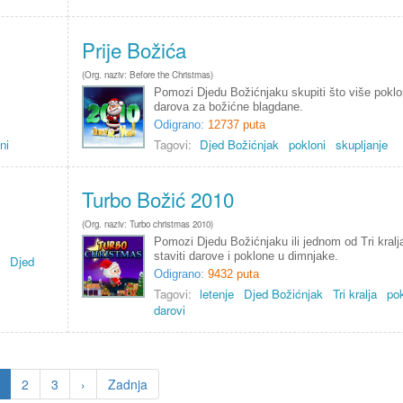
Prije Božića
(Org. naziv: Before the Christmas)
Pomozi Djedu Božićnjaku skupiti što više poklo
darova za božićne blagdane.
Odigrano:
12737 puta
ni
Tagovi:
Djed Božićnjak
pokloni
skupljanje
Turbo Božić 2010
(Org. naziv: Turbo christmas 2010)
Pomozi Djedu Božićnjaku ili jednom od Tri kralj
staviti darove i poklone u dimnjake.
Djed
Odigrano:
9432 puta
Tagovi:
letenje
Djed Božićnjak
Tri kralja
pok
darovi
2
3
›
Zadnja