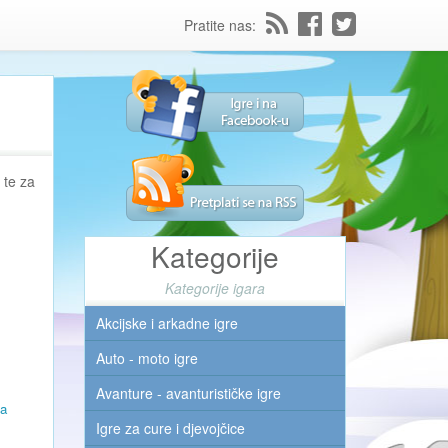
Pratite nas:
 te za
Kategorije
Kategorije igara
Akcijske i arkadne igre
Auto - moto igre
Avanture - avanturističke igre
ca
Igre za cure i djevojčice