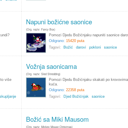
Napuni božićne saonice
(Org. naziv: Fancy Box)
kundi?
Pomozi Djedu Božićnjaku napuniti saonice dar
Odigrano:
15420 puta
Tagovi:
Božić
darovi
pokloni
saonice
Vožnja saonicama
(Org. naziv: Sled Shredding)
to više
Pomozi Djedu Božićnjaku skakati po krovovima
kuća.
Odigrano:
22358 puta
skupljanje
Tagovi:
Djed Božićnjak
saonice
Božić sa Miki Mausom
(Org. naziv: Mickey Mouse Christmas)