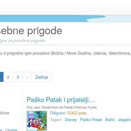
ebne prigode
Igre za posebne prigode.
 su ti prigodne igre povodom Božića i Nove Godine, Uskrsa, Valentinova,
2
3
›
Zadnja
Paško Patak i prijatelji…
(Org. naziv: Donald Duck and Friends Christmas Puzzle)
ožićne
Odigrano:
51412 puta
Tagovi:
Disney
Paško Patak
Božić
slagali
je
Charile