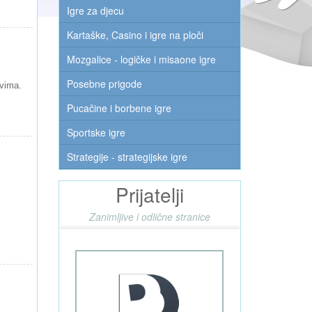
Igre za djecu
Kartaške, Casino i igre na ploči
Mozgalice - logičke i misaone igre
Posebne prigode
ovima.
Pucačine i borbene igre
Sportske igre
Strategije - strategijske igre
Prijatelji
Zanimljive i odlične stranice