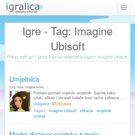
Toggl
navig
Igre - Tag: Imagine
Ubisoft
Prikaz svih igri i igrica koje su obilježene tagom Imagine Ubisoft.
Umjetnica
(Org. naziv: Imagine Artist)
Postani poznati svjetski umjetnik. Saznaj kako
crtati, slikati i stvarati kolaže kroz razne zabavne…
Odigrano:
60741 puta
Tagovi:
Imagine Ubisoft
slikanje
umjetnik
crtanje
Modni dizajner svjetska turneja