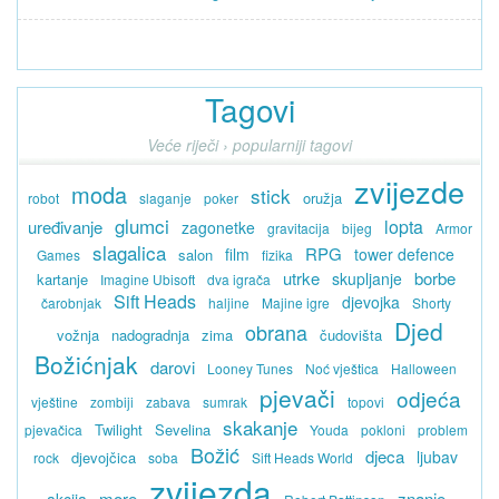
Tagovi
Veće riječi › popularniji tagovi
zvijezde
moda
stick
oružja
robot
slaganje
poker
glumci
lopta
uređivanje
zagonetke
gravitacija
bijeg
Armor
slagalica
RPG
film
tower defence
salon
Games
fizika
utrke
borbe
skupljanje
kartanje
Imagine Ubisoft
dva igrača
Sift Heads
djevojka
čarobnjak
haljine
Majine igre
Shorty
Djed
obrana
vožnja
nadogradnja
zima
čudovišta
Božićnjak
darovi
Looney Tunes
Noć vještica
Halloween
pjevači
odjeća
vještine
zombiji
zabava
sumrak
topovi
skakanje
Twilight
Sevelina
pjevačica
Youda
pokloni
problem
Božić
djeca
ljubav
djevojčica
rock
soba
Sift Heads World
zvijezda
more
znanje