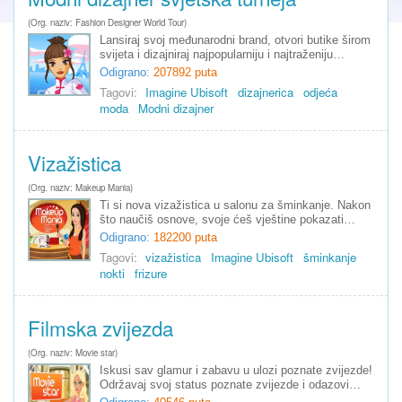
(Org. naziv: Fashion Designer World Tour)
Lansiraj svoj međunarodni brand, otvori butike širom
svijeta i dizajniraj najpopularniju i najtraženiju…
Odigrano:
207892 puta
Tagovi:
Imagine Ubisoft
dizajnerica
odjeća
moda
Modni dizajner
Vizažistica
(Org. naziv: Makeup Mania)
Ti si nova vizažistica u salonu za šminkanje. Nakon
što naučiš osnove, svoje ćeš vještine pokazati…
Odigrano:
182200 puta
Tagovi:
vizažistica
Imagine Ubisoft
šminkanje
nokti
frizure
Filmska zvijezda
(Org. naziv: Movie star)
Iskusi sav glamur i zabavu u ulozi poznate zvijezde!
Održavaj svoj status poznate zvijezde i odazovi…