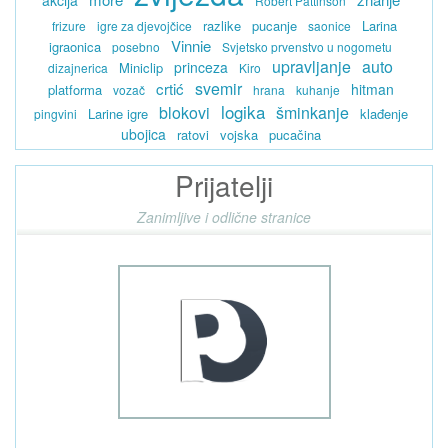
akcija
Robert Pattinson
razlike
pucanje
Larina
frizure
igre za djevojčice
saonice
Vinnie
igraonica
posebno
Svjetsko prvenstvo u nogometu
upravljanje
auto
princeza
Miniclip
dizajnerica
Kiro
svemir
crtić
hitman
platforma
vozač
hrana
kuhanje
logika
blokovi
šminkanje
Larine igre
klađenje
pingvini
ubojica
ratovi
vojska
pucačina
Prijatelji
Zanimljive i odlične stranice