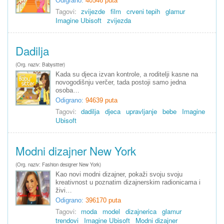
Odigrano:
40546 puta
Tagovi:
zvijezde
film
crveni tepih
glamur
Imagine Ubisoft
zvijezda
Dadilja
(Org. naziv: Babysitter)
Kada su djeca izvan kontrole, a roditelji kasne na
novogodišnju verčer, tada postoji samo jedna
osoba…
Odigrano:
94639 puta
Tagovi:
dadilja
djeca
upravljanje
bebe
Imagine
Ubisoft
Modni dizajner New York
(Org. naziv: Fashion designer New York)
Kao novi modni dizajner, pokaži svoju svoju
kreativnost u poznatim dizajnerskim radionicama i
živi…
Odigrano:
396170 puta
Tagovi:
moda
model
dizajnerica
glamur
trendovi
Imagine Ubisoft
Modni dizajner