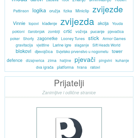
zvijezde
logika
oružja
Miniclip
Pattinson
fizika
zvijezda
Vinnie
akcija
klađenje
topovi
Youda
crtić
vožnja
pucanje
pokloni
čarobnjak
zombiji
pjevačica
stick
zagonetke
poker
Shorty
Looney Tunes
Armor Games
Larine igre
gravitacija
vještine
slaganje
Sift Heads World
blokovi
tower
djevojčica
Svjetsko prvenstvo u nogometu
pjevači
defence
zima
dizajnerica
haljine
pingvini
kuhanje
platforma
ratovi
dva igrača
hrana
Prijatelji
Zanimljive i odlične stranice