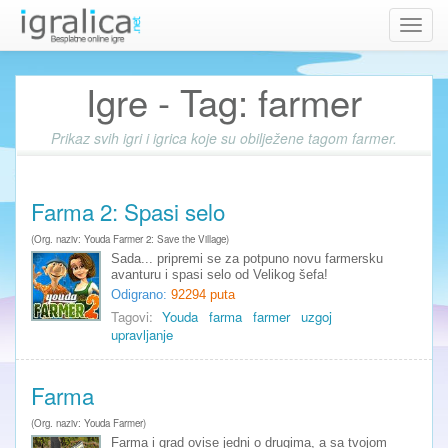
Toggl
navig
Igre - Tag: farmer
Prikaz svih igri i igrica koje su obilježene tagom farmer.
Farma 2: Spasi selo
(Org. naziv: Youda Farmer 2: Save the Village)
Sada... pripremi se za potpuno novu farmersku
avanturu i spasi selo od Velikog šefa!
Odigrano:
92294 puta
Tagovi:
Youda
farma
farmer
uzgoj
upravljanje
Farma
(Org. naziv: Youda Farmer)
Farma i grad ovise jedni o drugima, a sa tvojom