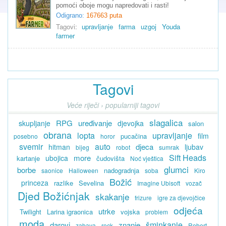
pomoći oboje mogu napredovati i rasti!
Odigrano:
167663 puta
Tagovi:
upravljanje
farma
uzgoj
Youda
farmer
Tagovi
Veće riječi › popularniji tagovi
slagalica
RPG
uređivanje
skupljanje
djevojka
salon
obrana
lopta
upravljanje
film
pucačina
posebno
horor
svemir
auto
djeca
hitman
ljubav
bijeg
robot
sumrak
Sift Heads
more
ubojica
kartanje
čudovišta
Noć vještica
glumci
borbe
nadogradnja
saonice
Halloween
soba
Kiro
Božić
princeza
razlike
Sevelina
Imagine Ubisoft
vozač
Djed Božićnjak
skakanje
frizure
igre za djevojčice
odjeća
utrke
Twilight
Larina igraonica
vojska
problem
moda
šminkanje
darovi
znanje
zabava
rock
Robert