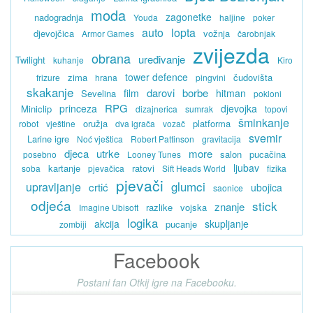
moda
zagonetke
nadogradnja
Youda
haljine
poker
auto
lopta
djevojčica
vožnja
Armor Games
čarobnjak
zvijezda
obrana
uređivanje
Twilight
kuhanje
Kiro
tower defence
zima
čudovišta
frizure
hrana
pingvini
skakanje
darovi
borbe
film
hitman
Sevelina
pokloni
RPG
princeza
djevojka
Miniclip
dizajnerica
sumrak
topovi
šminkanje
oružja
platforma
robot
vještine
dva igrača
vozač
svemir
Larine igre
Noć vještica
Robert Pattinson
gravitacija
djeca
utrke
more
salon
pucačina
posebno
Looney Tunes
ljubav
kartanje
ratovi
soba
pjevačica
Sift Heads World
fizika
pjevači
glumci
upravljanje
crtić
ubojica
saonice
odjeća
stick
znanje
razlike
vojska
Imagine Ubisoft
logika
akcija
skupljanje
pucanje
zombiji
Facebook
Postani fan Otkij igre na Facebooku.