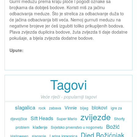
Gurni meduzu prema kraju ploče i pogodi oznake sa
brojkama da dobiješ bodove. Koristi miš za jačinu
odbacivanja meduze. Što je strelica za odbacivanje duža to
će jačina odbacivanja biti veća. Nemoj gurnuti meduzu na
negativne brojeve jer ćeš izgubiti toliko prikupljenih bodova.
Plava zvijezda duplicira bodove, žuta zvijezda ti daje dodatne
pokušaje, a bijela zvijezda dodatne bodove.
Upute:
Tagovi
Veće riječi › popularniji tagovi
slagalica
blokovi
Vinnie
rock
zabava
bijeg
igre za
zvijezde
Sift Heads
djevojčice
Super Mario
Shorty
Božić
klađenje
problem
Svjetsko prvenstvo u nogometu
Djed Božićnjak
Larina igraonica
Halloween
slaganje