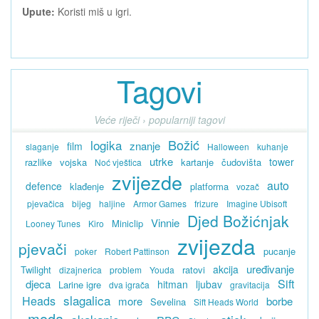
Upute:
Koristi miš u igri.
Tagovi
Veće riječi › popularniji tagovi
Božić
logika
znanje
film
slaganje
Halloween
kuhanje
utrke
tower
razlike
vojska
kartanje
čudovišta
Noć vještica
zvijezde
auto
defence
klađenje
platforma
vozač
pjevačica
bijeg
haljine
Armor Games
frizure
Imagine Ubisoft
Djed Božićnjak
Vinnie
Miniclip
Looney Tunes
Kiro
zvijezda
pjevači
pucanje
poker
Robert Pattinson
uređivanje
akcija
Twilight
ratovi
dizajnerica
problem
Youda
Sift
djeca
hitman
ljubav
Larine igre
dva igrača
gravitacija
slagalica
Heads
more
borbe
Sevelina
Sift Heads World
moda