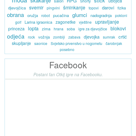
skakanje
stick
RPG
ubojica
salon
Shorty
svemir
šminkanje
darovi
djevojčica
pingvini
topovi
fizika
obrana
glumci
oružja
pucačina
nadogradnja
robot
pokloni
upravljanje
zagonetke
Larina igraonica
golf
vještine
lopta
blokovi
princeza
zima
hrana
soba
igre za djevojčice
odjeća
crtić
djevojka
vožnja
rock
zombiji
zabava
sumrak
skupljanje
saonice
Svjetsko prvenstvo u nogometu
čarobnjak
posebno
Facebook
Postani fan Otkij igre na Facebooku.