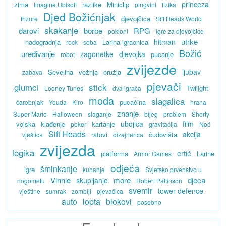
princeza
zima
razlike
Miniclip
Imagine Ubisoft
pingvini
fizika
Djed Božićnjak
djevojčica
frizure
Sift Heads World
skakanje
darovi
borbe
RPG
pokloni
igre za djevojčice
utrke
hitman
nadogradnja
Larina igraonica
rock
soba
Božić
uređivanje
zagonetke
djevojka
pucanje
robot
zvijezde
ljubav
Sevelina
vožnja
oružja
zabava
pjevači
glumci
stick
Twilight
Looney Tunes
dva igrača
moda
slagalica
pucačina
čarobnjak
Youda
Kiro
hrana
znanje
Super Mario
Halloween
slaganje
bijeg
problem
Shorty
ubojica
film
vojska
klađenje
kartanje
poker
gravitacija
Noć
Sift Heads
akcija
ratovi
čudovišta
vještica
dizajnerica
zvijezda
logika
crtić
platforma
Larine
Armor Games
odjeća
šminkanje
igre
kuhanje
Svjetsko prvenstvo u
Vinnie
more
djeca
skupljanje
nogometu
Robert Pattinson
svemir
tower defence
vještine
sumrak
zombiji
pjevačica
auto
lopta
blokovi
posebno