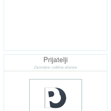
Prijatelji
Zanimljive i odlične stranice