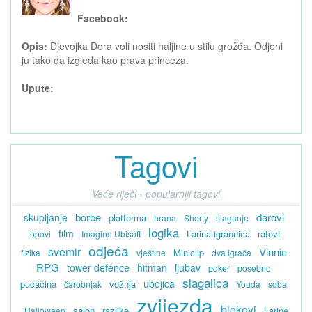
Facebook:
Opis:
Djevojka Dora voli nositi haljine u stilu grožđa. Odjeni
ju tako da izgleda kao prava princeza.
Upute:
Tagovi
Veće riječi › popularniji tagovi
borbe
darovi
skupljanje
platforma
hrana
Shorty
slaganje
logika
film
Larina igraonica
ratovi
topovi
Imagine Ubisoft
odjeća
svemir
Vinnie
Miniclip
fizika
vještine
dva igrača
RPG
tower defence
hitman
ljubav
poker
posebno
slagalica
ubojica
pucačina
vožnja
čarobnjak
Youda
soba
zvijezda
blokovi
salon
razlike
Larine
Halloween