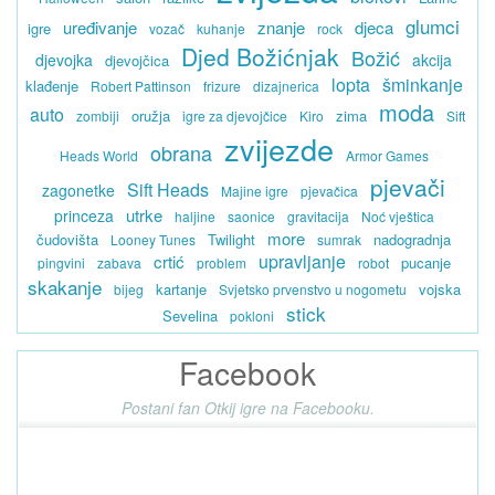
glumci
uređivanje
znanje
djeca
igre
vozač
kuhanje
rock
Djed Božićnjak
Božić
djevojka
akcija
djevojčica
lopta
šminkanje
klađenje
Robert Pattinson
frizure
dizajnerica
moda
auto
oružja
zima
zombiji
igre za djevojčice
Kiro
Sift
zvijezde
obrana
Heads World
Armor Games
pjevači
Sift Heads
zagonetke
Majine igre
pjevačica
utrke
princeza
haljine
saonice
gravitacija
Noć vještica
more
čudovišta
Twilight
nadogradnja
Looney Tunes
sumrak
upravljanje
crtić
pucanje
pingvini
zabava
problem
robot
skakanje
kartanje
vojska
bijeg
Svjetsko prvenstvo u nogometu
stick
Sevelina
pokloni
Facebook
Postani fan Otkij igre na Facebooku.