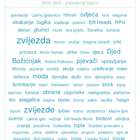
Veće riječi › popularniji tagovi
odjeća
hitman
Larina igraonica
gravitacija
rock
slaganje
skakanje
logika
Sift Heads
RPG
klađenje
pokloni
glumci
darovi
Sevelina
vozač
dva igrača
kuhanje
zvijezda
crtić
oružja
frizure
Imagine Ubisoft
Djed
utrke
djeca
princeza
Armor Games
fizika
Božićnjak
pjevači
upravljanje
Robert Pattinson
uređivanje
akcija
tower
Miniclip
pucanje
vojska
zombiji
moda
auto
defence
djevojka
djevojčica
Kiro
soba
stick
šminkanje
ratovi
robot
Halloween
zabava
bijeg
obrana
zagonetke
kartanje
nadogradnja
platforma
saonice
slagalica
borbe
film
salon
razlike
Twilight
haljine
Shorty
zvijezde
ljubav
topovi
hrana
dizajnerica
Majine igre
svemir
blokovi
ubojica
Larine igre
vožnja
Sift Heads World
lopta
znanje
pucačina
čudovišta
Svjetsko prvenstvo u
zima
nogometu
vještine
pjevačica
pingvini
posebno
igre za
more
Vinnie
djevojčice
Noć vještica
poker
Looney Tunes