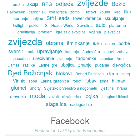
zvijezde
odjeća
Božić
RPG
akcija
oružja
film
ratovi
Halloween
čarobnjak
dva igrača
zombiji
Youda
Kiro
Sift Heads
tower defence
skupljanje
kartanje
haljine
auto
Twilight
Sevelina
platforma
pokloni
Sift Heads World
vožnja
gravitacija
problem
igre za djevojčice
pjevačica
zvijezda
obrana
šminkanje
borbe
salon
fizika
svemir
upravljanje
čudovišta
rock
kuhanje
topovi
zabava
uređivanje
zagonetke
pucačina
slaganje
saonice
Armor
znanje
ubojica
razlike
Larine igre
pucanje
djevojčica
Games
Djed Božićnjak
blokovi
djeca
Robert Pattinson
bijeg
Vinnie
ljubav
hitman
Larina igraonica
zima
soba
robot
glumci
Shorty
Svjetsko prvenstvo u nogometu
vještine
hrana
moda
logika
djevojka
vozač
dizajnerica
Imagine Ubisoft
slagalica
nadogradnja
Facebook
Postani fan Otkij igre na Facebooku.