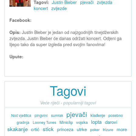
Tagovi:
Justin Bieber
pjevači
zvijezda
koncert
zvijezde
Facebook:
Opis:
Justin Bieber je jedan od najzgodnijih tinejdžerskih
zvijezda. Justin Bieber će danas održati koncert. Odjeni ga
lijepo tako da super izgleda pred svojim fanovima!
Upute:
Tagovi
Veće riječi › popularniji tagovi
pjevači
klađenje
Noć vještica
pingvini
sumrak
posebno
lopta
darovi
Miniclip
vojska
gradnja
Looney Tunes
skakanje
stick
crtić
utrke
more
princeza
poker
frizure