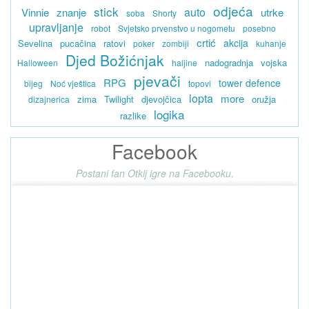
odjeća
stick
auto
Vinnie
znanje
utrke
soba
Shorty
upravljanje
robot
Svjetsko prvenstvo u nogometu
posebno
crtić
akcija
Sevelina
pucačina
ratovi
poker
zombiji
kuhanje
Djed Božićnjak
nadogradnja
vojska
Halloween
haljine
pjevači
RPG
tower defence
bijeg
Noć vještica
topovi
lopta
more
zima
Twilight
djevojčica
oružja
dizajnerica
logika
razlike
Facebook
Postani fan Otkij igre na Facebooku.