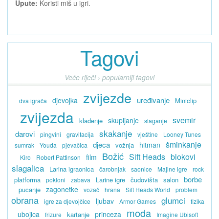
Upute:
Koristi miš u igri.
Tagovi
Veće riječi › popularniji tagovi
zvijezde
uređivanje
djevojka
Miniclip
dva igrača
zvijezda
svemir
skupljanje
klađenje
slaganje
skakanje
darovi
pingvini
gravitacija
vještine
Looney Tunes
šminkanje
djeca
hitman
vožnja
sumrak
Youda
pjevačica
Božić
Sift Heads
blokovi
film
Kiro
Robert Pattinson
slagalica
Larina igraonica
čarobnjak
saonice
Majine igre
rock
borbe
platforma
Larine igre
čudovišta
salon
pokloni
zabava
zagonetke
pucanje
vozač
hrana
Sift Heads World
problem
obrana
glumci
ljubav
igre za djevojčice
Armor Games
fizika
moda
ubojica
princeza
kartanje
frizure
Imagine Ubisoft