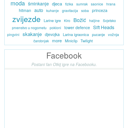
moda
šminkanje
djeca
fizika
sumrak
saonice
hrana
auto
hitman
princeza
kuhanje
gravitacija
soba
zvijezde
Božić
Larine igre
Kiro
haljine
Svjetsko
Sift Heads
tower defence
prvenstvo u nogometu
pokloni
skakanje
djevojka
Larina igraonica
pucanje
vožnja
pingvini
more
Miniclip
Twilight
čarobnjak
Facebook
Postani fan Otkij igre na Facebooku.