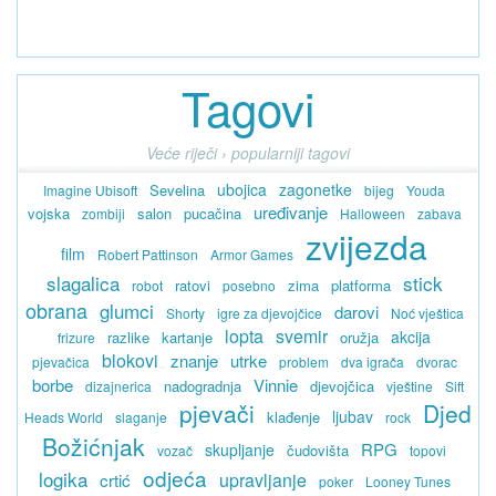
Tagovi
Veće riječi › popularniji tagovi
ubojica
zagonetke
Sevelina
Imagine Ubisoft
bijeg
Youda
uređivanje
vojska
salon
pucačina
zombiji
Halloween
zabava
zvijezda
film
Robert Pattinson
Armor Games
slagalica
stick
ratovi
zima
platforma
robot
posebno
obrana
glumci
darovi
Shorty
igre za djevojčice
Noć vještica
lopta
svemir
akcija
razlike
kartanje
oružja
frizure
blokovi
znanje
utrke
pjevačica
problem
dva igrača
dvorac
borbe
Vinnie
nadogradnja
djevojčica
dizajnerica
vještine
Sift
pjevači
Djed
ljubav
klađenje
Heads World
slaganje
rock
Božićnjak
RPG
skupljanje
čudovišta
vozač
topovi
odjeća
logika
upravljanje
crtić
poker
Looney Tunes