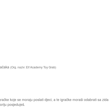
gračaka
(Org. naziv: Elf Academy Toy Grab)
gračke koje se moraju poslati djeci, a te igračke moraši odabrati sa zida
oriju posjeduješ.