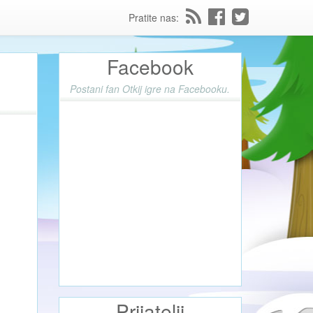
Pratite nas:
Facebook
Postani fan Otkij igre na Facebooku.
Prijatelji