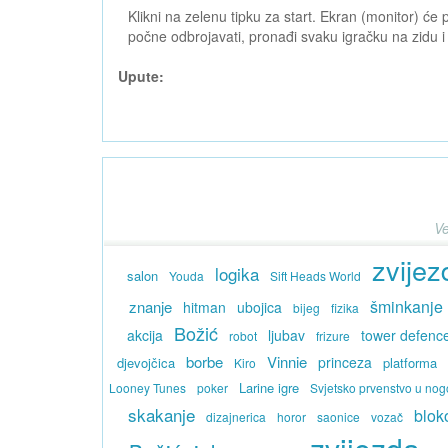
Klikni na zelenu tipku za start. Ekran (monitor) će
počne odbrojavati, pronađi svaku igračku na zidu i
Upute:
Ve
zvijez
logika
salon
Youda
Sift Heads World
šminkanje
znanje
hitman
ubojica
bijeg
fizika
Božić
akcija
ljubav
tower defenc
robot
frizure
borbe
Vinnie
princeza
djevojčica
platforma
Kiro
Larine igre
Looney Tunes
poker
Svjetsko prvenstvo u no
skakanje
blok
dizajnerica
horor
saonice
vozač