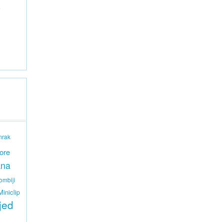
e
mrak
ore
ana
ombiji
Miniclip
jed