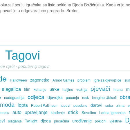
 pokazati seriju igračaka sa liste poklona Djeda Božićnjaka. Kada vrijem
 povuci je u odgovarajuće pregrade. Sretno.
Tagovi
će riječi › popularniji tagovi
de
zagonetke
Halloween
Armor Games
problem
igre za djevojčice
su
pjevači
slagalica
utrke
m
film
vožnja
kuhanje
haljine
hrana
odjeća
obr
e
djevojka
nadogradnja
pucanje
rock
Imagine Ubisoft
moda
lopta
darovi
zima
Robert Pattinson
topovi
posebno
soba
z
stick
auto
upravljanje
klađenje
Sevelina
Larina igraonica
gometu
D
ovi
djeca
uređivanje
Twilight
pucačina
slaganje
pokloni
vještine