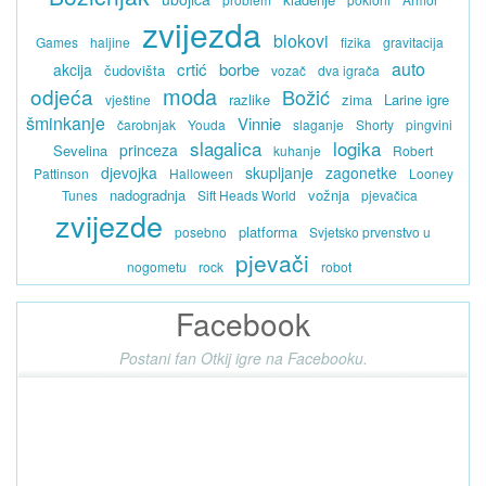
zvijezda
blokovi
Games
haljine
fizika
gravitacija
auto
crtić
borbe
akcija
čudovišta
vozač
dva igrača
moda
odjeća
Božić
razlike
zima
Larine igre
vještine
šminkanje
Vinnie
čarobnjak
Youda
slaganje
Shorty
pingvini
slagalica
logika
princeza
Sevelina
kuhanje
Robert
djevojka
skupljanje
zagonetke
Pattinson
Halloween
Looney
nadogradnja
vožnja
Tunes
Sift Heads World
pjevačica
zvijezde
platforma
posebno
Svjetsko prvenstvo u
pjevači
nogometu
rock
robot
Facebook
Postani fan Otkij igre na Facebooku.