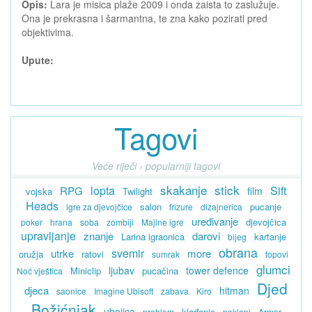
Opis:
Lara je misica plaže 2009 i onda zaista to zaslužuje.
Ona je prekrasna i šarmantna, te zna kako pozirati pred
objektivima.
Upute:
Tagovi
Veće riječi › popularniji tagovi
skakanje
stick
lopta
Sift
RPG
film
vojska
Twilight
Heads
salon
pucanje
igre za djevojčice
frizure
dizajnerica
uređivanje
djevojčica
poker
hrana
soba
zombiji
Majine igre
upravljanje
znanje
darovi
Larina igraonica
kartanje
bijeg
obrana
svemir
utrke
more
oružja
ratovi
sumrak
topovi
glumci
ljubav
tower defence
Miniclip
pucačina
Noć vještica
Djed
djeca
hitman
saonice
Imagine Ubisoft
zabava
Kiro
Božićnjak
ubojica
klađenje
problem
pokloni
Armor