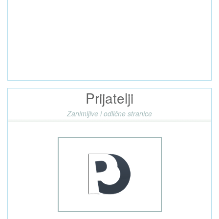
Prijatelji
Zanimljive i odlične stranice