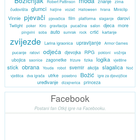
Božićnjak
moda
znanje
zima
Robert Pattinson
glumci
čudovišta
Miniclip
haljine
vozač
Halloween
hrana
pjevači
Vinnie
darovi
film
platforma
pjevačica
slaganje
djeca
more
Twilight
pucačina
salon
poker
Kiro
gravitacija
auto
crtić
kartanje
pingvini
soba
sumrak
rock
zvijezde
upravljanje
Larina igraonica
Armor Games
odjeća
RPG
djevojka
pucanje
ratovi
vožnja
pokloni
logika
ubojica
zagonetke
saonice
frizure
fizika
vještine
obrana
stick
slagalica
svemir
akcija
Youda
robot
Noć
Božić
utrke
vještica
dva igrača
posebno
igre za djevojčice
uređivanje
princeza
dizajnerica
Facebook
Postani fan Otkij igre na Facebooku.