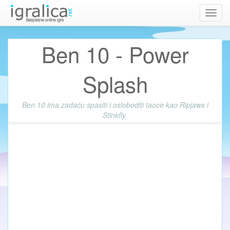
Toggl
navig
Ben 10 - Power
Splash
Ben 10 ima zadaću spasiti i osloboditi taoce kao Ripjaws i
Stinkfly.