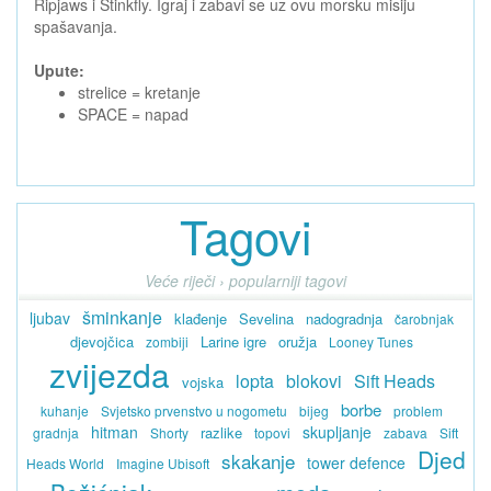
Ripjaws i Stinkfly. Igraj i zabavi se uz ovu morsku misiju
spašavanja.
Upute:
strelice = kretanje
SPACE = napad
Tagovi
Veće riječi › popularniji tagovi
šminkanje
ljubav
klađenje
Sevelina
nadogradnja
čarobnjak
djevojčica
Larine igre
oružja
zombiji
Looney Tunes
zvijezda
lopta
blokovi
Sift Heads
vojska
borbe
kuhanje
Svjetsko prvenstvo u nogometu
bijeg
problem
hitman
skupljanje
razlike
gradnja
Shorty
topovi
zabava
Sift
Djed
skakanje
tower defence
Heads World
Imagine Ubisoft