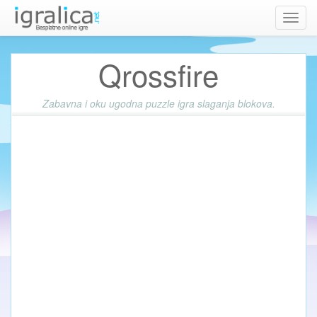
Toggl
navig
Qrossfire
Zabavna i oku ugodna puzzle igra slaganja blokova.