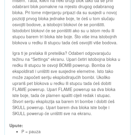
mišem. Tada, klikni na neki drugi blok tako da se prvi
odabrani blok pomakne na mjesto drugog odabranog
bloka. Pri tome mijenjanju pripazi da su susjedi u novoj
poziciji prvog bloka jednake boje, te ćeš u tom slučaju
osvojiti bodove, a istobojni blokovi će se poništiti.
Istodobni blokovi će se poništiti ako su u istom redu ili
stupcu barem tri bloka iste boje. Što više ima istobojnih
blokova u redku ili stupcu tada ćeš osvojiti više bodova.
Igra ti je prelaka ili preteška? Odaberi odgovarajuću
težinu na "Settings" ekranu. Upari četiri istobojna bloka u
redku ili stupcu te osvoji BOMB powerup. Bomba će
ekspoldirati i uništiti sve susjedne elemetne. Isto tako
može započeti seriju eksplodirajućih bombi. Ukoliko
uprariš pet blokova u redku ili stupcu tada ćeš dobiti
FLAME powerup. Upari FLAME powerup sa dva bloka
iste boje, tada će plamen spaliti cijeli redak i stupac.
Stvori seriju eksplozija sa barem tri bombe i dobiti ćeš
SKULL powerup. Upari barem dva bloka iste bolje i
SKULL powerup će uništiti sve na ekranu.
Upute:
P = pauza