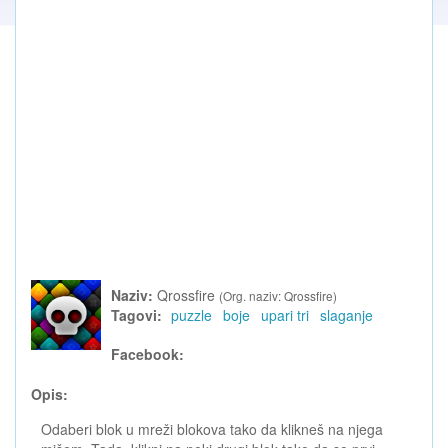
Naziv:
Qrossfire
(Org. naziv: Qrossfire)
Tagovi:
puzzle
boje
upari tri
slaganje
Facebook:
Opis:
Odaberi blok u mreži blokova tako da klikneš na njega