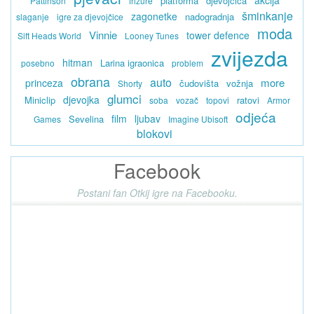
akcija
platforma
djevojčica
Pattinson
frizure
šminkanje
zagonetke
nadogradnja
slaganje
igre za djevojčice
moda
Vinnie
tower defence
Sift Heads World
Looney Tunes
zvijezda
hitman
Larina igraonica
posebno
problem
obrana
auto
more
princeza
čudovišta
vožnja
Shorty
glumci
djevojka
Miniclip
ratovi
soba
vozač
topovi
Armor
odjeća
film
ljubav
Sevelina
Games
Imagine Ubisoft
blokovi
Facebook
Postani fan Otkij igre na Facebooku.