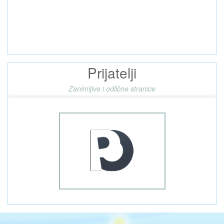
Prijatelji
Zanimljive i odlične stranice