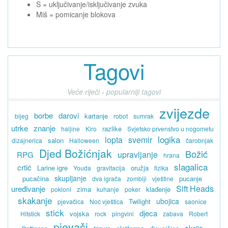
S = uključivanje/isključivanje zvuka
Miš = pomicanje blokova
Tagovi
Veće riječi › popularniji tagovi
zvijezde
borbe
darovi
kartanje
bijeg
robot
sumrak
utrke
znanje
razlike
haljine
Kiro
Svjetsko prvenstvo u nogometu
logika
lopta
svemir
salon
dizajnerica
Halloween
čarobnjak
Djed Božićnjak
Božić
upravljanje
RPG
hrana
slagalica
crtić
Larine igre
oružja
Youda
gravitacija
fizika
skupljanje
pucačina
pucanje
dva igrača
zombiji
vještine
Sift Heads
uređivanje
zima
klađenje
pokloni
kuhanje
poker
skakanje
ubojica
Twilight
pjevačica
Noć vještica
saonice
stick
djeca
vojska
Hitstick
rock
pingvini
zabava
Robert
pjevači