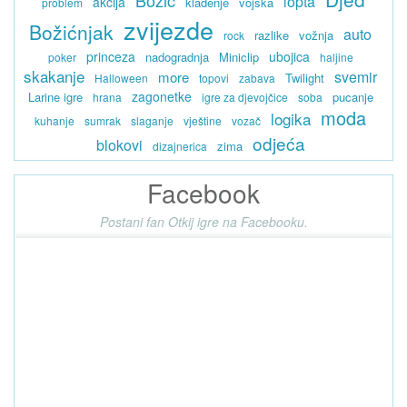
Božić
lopta
akcija
klađenje
vojska
problem
zvijezde
Božićnjak
auto
razlike
vožnja
rock
princeza
ubojica
nadogradnja
Miniclip
poker
haljine
skakanje
svemir
more
Twilight
Halloween
topovi
zabava
zagonetke
Larine igre
pucanje
hrana
igre za djevojčice
soba
moda
logika
kuhanje
sumrak
slaganje
vještine
vozač
odjeća
blokovi
zima
dizajnerica
Facebook
Postani fan Otkij igre na Facebooku.