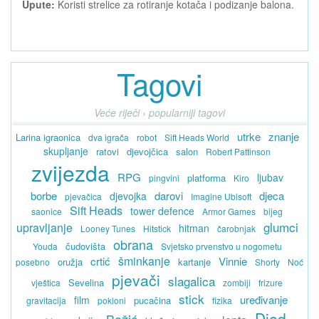
Upute:
Koristi strelice za rotiranje kotača i podizanje balona.
Tagovi
Veće riječi › popularniji tagovi
utrke
znanje
Larina igraonica
dva igrača
robot
Sift Heads World
skupljanje
ratovi
djevojčica
salon
Robert Pattinson
zvijezda
RPG
ljubav
platforma
pingvini
Kiro
borbe
darovi
djeca
djevojka
pjevačica
Imagine Ubisoft
Sift Heads
tower defence
saonice
Armor Games
bijeg
glumci
upravljanje
hitman
Looney Tunes
Hitstick
čarobnjak
obrana
čudovišta
Youda
Svjetsko prvenstvo u nogometu
šminkanje
crtić
Vinnie
oružja
kartanje
posebno
Shorty
Noć
pjevači
slagalica
Sevelina
vještica
zombiji
frizure
stick
uređivanje
film
pucačina
gravitacija
pokloni
fizika
Djed