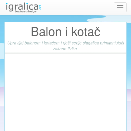
Toggl
navig
Balon i kotač
Upravljaj balonom i kotačem i rješi serije slagalica primijenjujući
zakone fizike.