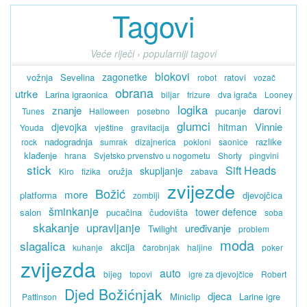
Tagovi
Veće riječi › popularniji tagovi
blokovi
zagonetke
vožnja
Sevelina
ratovi
robot
vozač
obrana
utrke
Larina igraonica
biljar
frizure
dva igrača
Looney
logika
znanje
darovi
pucanje
Tunes
Halloween
posebno
glumci
Vinnie
djevojka
hitman
Youda
vještine
gravitacija
nadogradnja
razlike
rock
sumrak
dizajnerica
pokloni
saonice
klađenje
hrana
Svjetsko prvenstvo u nogometu
Shorty
pingvini
stick
Sift Heads
skupljanje
oružja
Kiro
fizika
zabava
zvijezde
Božić
more
platforma
djevojčica
zombiji
šminkanje
tower defence
salon
pucačina
čudovišta
soba
skakanje
upravljanje
uređivanje
Twilight
problem
moda
slagalica
akcija
kuhanje
čarobnjak
haljine
poker
zvijezda
auto
bijeg
topovi
igre za djevojčice
Robert
Djed Božićnjak
djeca
Miniclip
Larine igre
Pattinson