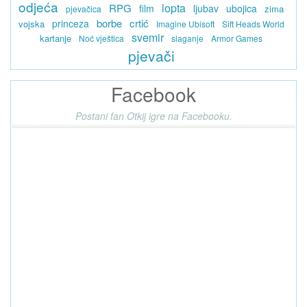
odjeća
lopta
RPG
film
ljubav
ubojica
zima
pjevačica
borbe
crtić
princeza
vojska
Imagine Ubisoft
Sift Heads World
svemir
kartanje
Noć vještica
slaganje
Armor Games
pjevači
Facebook
Postani fan Otkij igre na Facebooku.