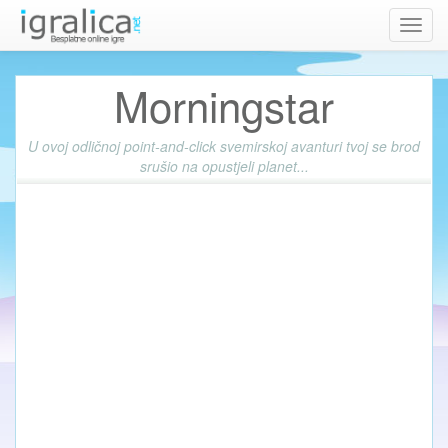
Toggl
navig
Morningstar
U ovoj odličnoj point-and-click svemirskoj avanturi tvoj se brod
srušio na opustjeli planet...