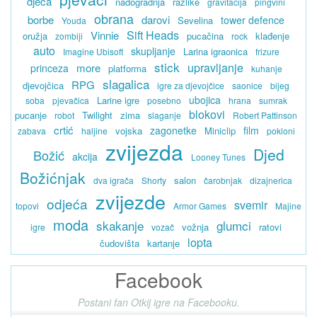
djeca
nadogradnja
razlike
gravitacija
pingvini
obrana
borbe
darovi
tower defence
Sevelina
Youda
Sift Heads
Vinnie
oružja
pucačina
klađenje
zombiji
rock
auto
skupljanje
Larina igraonica
Imagine Ubisoft
frizure
stick
upravljanje
more
princeza
platforma
kuhanje
slagalica
RPG
djevojčica
igre za djevojčice
saonice
bijeg
ubojica
Larine igre
soba
pjevačica
posebno
hrana
sumrak
blokovi
pucanje
Twilight
zima
robot
slaganje
Robert Pattinson
crtić
zagonetke
film
vojska
Miniclip
zabava
haljine
pokloni
zvijezda
Djed
Božić
akcija
Looney Tunes
Božićnjak
salon
dva igrača
Shorty
čarobnjak
dizajnerica
zvijezde
odjeća
svemir
topovi
Armor Games
Majine
moda
skakanje
glumci
vožnja
ratovi
igre
vozač
lopta
čudovišta
kartanje
Facebook
Postani fan Otkij igre na Facebooku.