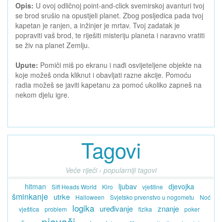
Opis:
U ovoj odličnoj point-and-click svemirskoj avanturi tvoj
se brod srušio na opustjeli planet. Zbog posljedica pada tvoj
kapetan je ranjen, a inžinjer je mrtav. Tvoj zadatak je
popraviti vaš brod, te riješiti misteriju planeta i naravno vratiti
se živ na planet Zemlju.
Upute:
Pomiči miš po ekranu i nađi osvijeteljene objekte na
koje možeš onda kliknut i obavljati razne akcije. Pomoću
radia možeš se javiti kapetanu za pomoć ukoliko zapneš na
nekom djelu igre.
Tagovi
Veće riječi › popularniji tagovi
hitman
ljubav
djevojka
Sift Heads World
Kiro
vještine
šminkanje
utrke
Halloween
Svjetsko prvenstvo u nogometu
Noć
logika
uređivanje
znanje
vještica
problem
fizika
poker
pjevači