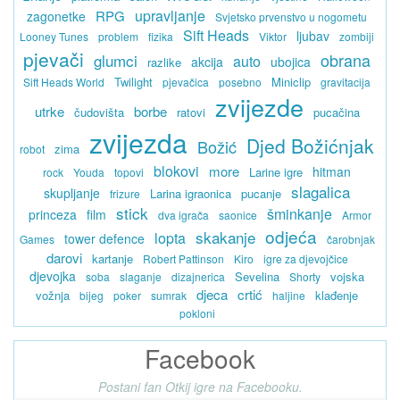
upravljanje
RPG
zagonetke
Svjetsko prvenstvo u nogometu
Sift Heads
ljubav
Looney Tunes
problem
fizika
Viktor
zombiji
pjevači
obrana
glumci
auto
akcija
ubojica
razlike
Twilight
Miniclip
Sift Heads World
pjevačica
posebno
gravitacija
zvijezde
utrke
borbe
čudovišta
ratovi
pucačina
zvijezda
Djed Božićnjak
Božić
zima
robot
blokovi
more
hitman
Larine igre
rock
Youda
topovi
slagalica
skupljanje
Larina igraonica
pucanje
frizure
stick
šminkanje
princeza
film
dva igrača
saonice
Armor
odjeća
skakanje
lopta
tower defence
Games
čarobnjak
darovi
kartanje
Robert Pattinson
Kiro
igre za djevojčice
djevojka
Sevelina
vojska
soba
slaganje
dizajnerica
Shorty
djeca
crtić
vožnja
klađenje
bijeg
poker
sumrak
haljine
pokloni
Facebook
Postani fan Otkij igre na Facebooku.