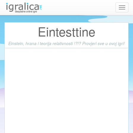
Toggl
navig
Eintesttine
Einstein, hrana i teorija relativnosti !?!? Provjeri sve u ovoj igri!