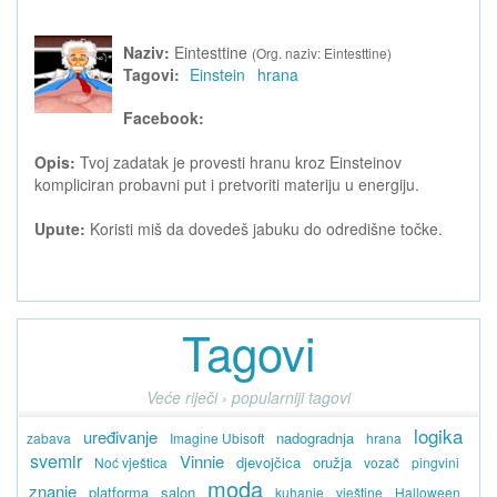
Naziv:
Eintesttine
(Org. naziv: Eintesttine)
Tagovi:
Einstein
hrana
Facebook:
Opis:
Tvoj zadatak je provesti hranu kroz Einsteinov
kompliciran probavni put i pretvoriti materiju u energiju.
Upute:
Koristi miš da dovedeš jabuku do odredišne točke.
Tagovi
Veće riječi › popularniji tagovi
logika
uređivanje
nadogradnja
zabava
Imagine Ubisoft
hrana
svemir
Vinnie
djevojčica
oružja
Noć vještica
vozač
pingvini
moda
znanje
platforma
salon
kuhanje
vještine
Halloween