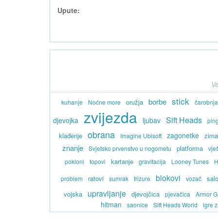
Upute:
Ve
stick
borbe
oružja
kuhanje
Noćne more
čarobnja
zvijezda
Sift Heads
djevojka
ljubav
ping
obrana
zagonetke
klađenje
zim
Imagine Ubisoft
znanje
platforma
Svjetsko prvenstvo u nogometu
vje
kartanje
pokloni
topovi
gravitacija
Looney Tunes
H
blokovi
ratovi
sal
problem
sumrak
frizure
vozač
upravljanje
vojska
djevojčica
pjevačica
Armor 
hitman
saonice
Sift Heads World
igre 