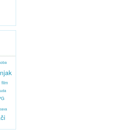
soba
njak
film
uda
PG
bava
či