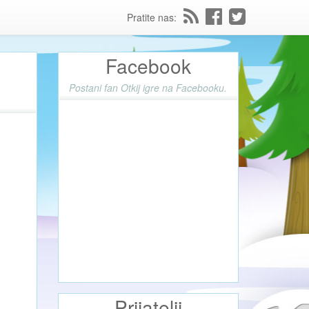
Pratite nas:
Facebook
Postani fan Otkij igre na Facebooku.
Prijatelji