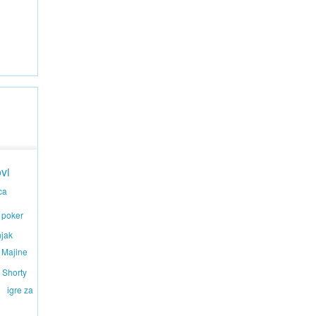
vi
ca
poker
njak
Majine
Shorty
igre za