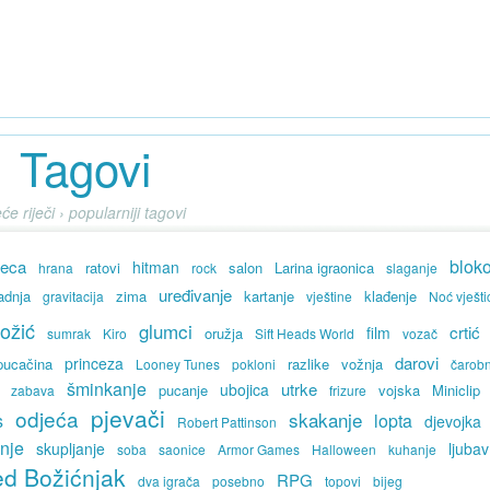
Tagovi
će riječi › popularniji tagovi
bloko
jeca
hitman
ratovi
salon
Larina igraonica
hrana
rock
slaganje
uređivanje
adnja
zima
kartanje
klađenje
gravitacija
vještine
Noć vješti
ožić
glumci
crtić
film
oružja
sumrak
Kiro
Sift Heads World
vozač
darovi
princeza
pucačina
razlike
vožnja
Looney Tunes
pokloni
čarob
šminkanje
utrke
ubojica
pucanje
vojska
Miniclip
zabava
frizure
pjevači
odjeća
skakanje
s
lopta
djevojka
Robert Pattinson
anje
skupljanje
ljubav
soba
saonice
Armor Games
Halloween
kuhanje
ed Božićnjak
RPG
dva igrača
posebno
topovi
bijeg