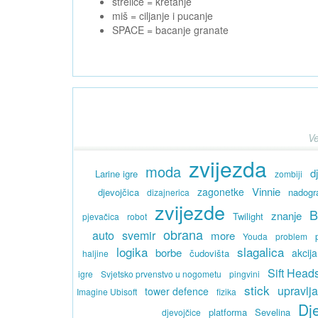
strelice = kretanje
miš = ciljanje i pucanje
SPACE = bacanje granate
Ve
zvijezda
moda
d
Larine igre
zombiji
Vinnie
zagonetke
djevojčica
nadogr
dizajnerica
zvijezde
B
znanje
Twilight
pjevačica
robot
obrana
auto
svemir
more
Youda
problem
logika
slagalica
borbe
akcija
čudovišta
haljine
Sift Head
igre
Svjetsko prvenstvo u nogometu
pingvini
stick
upravlj
tower defence
Imagine Ubisoft
fizika
Dj
platforma
Sevelina
djevojčice