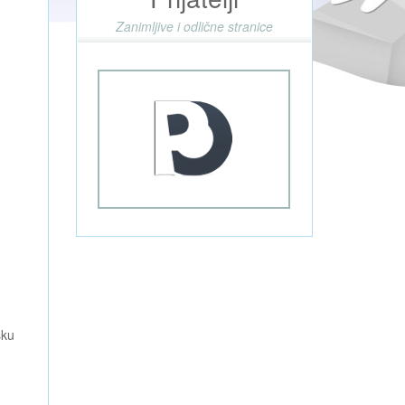
Zanimljive i odlične stranice
sku