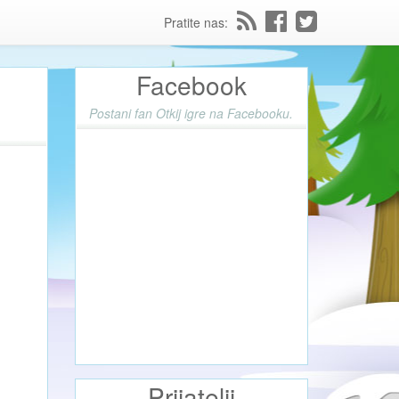
Pratite nas:
Facebook
Postani fan Otkij igre na Facebooku.
Prijatelji