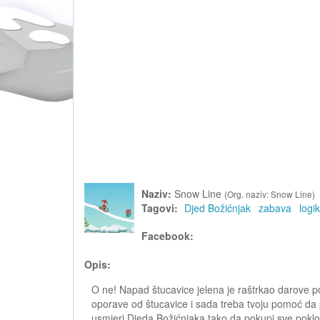
Naziv:
Snow Line
(Org. naziv: Snow Line)
Tagovi:
Djed Božićnjak
zabava
logi
Facebook:
Opis:
O ne! Napad štucavice jelena je raštrkao darove p
oporave od štucavice i sada treba tvoju pomoć da p
usmjeri Djeda Božićnjaka tako da pokupi sve pokl