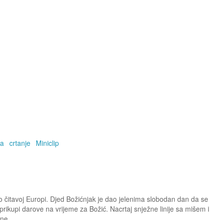
ka
crtanje
Miniclip
o čitavoj Europi. Djed Božićnjak je dao jelenima slobodan dan da se
rikupi darove na vrijeme za Božić. Nacrtaj snježne linije sa mišem i
one.