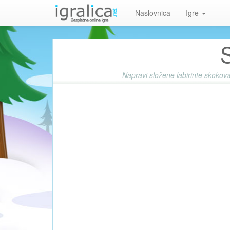
Naslovnica
Igre
Napravi složene labirinte skokova