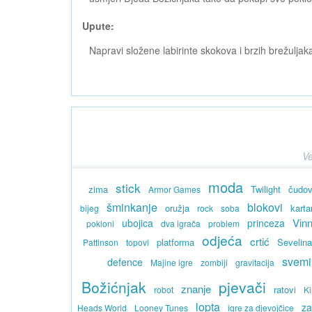
Upute:
Napravi složene labirinte skokova i brzih brežuljak
Ve
moda
stick
zima
Twilight
čudov
Armor Games
šminkanje
blokovi
oružja
karta
bijeg
rock
soba
Vinn
ubojica
princeza
pokloni
dva igrača
problem
odjeća
crtić
platforma
Sevelin
Pattinson
topovi
svemi
defence
Majine igre
zombiji
gravitacija
Božićnjak
pjevači
znanje
ratovi
robot
Ki
lopta
za
Heads World
Looney Tunes
igre za djevojčice