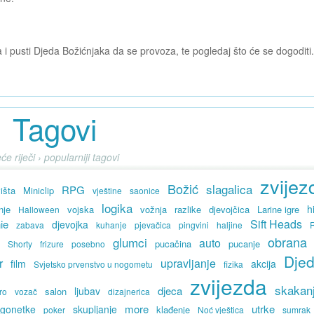
a i pusti Djeda Božićnjaka da se provoza, te pogledaj što će se dogoditi.
Tagovi
će riječi › popularniji tagovi
zvijez
Božić
slagalica
RPG
išta
Miniclip
vještine
saonice
logika
h
nje
vojska
vožnja
razlike
djevojčica
Larine igre
Halloween
Sift Heads
ie
djevojka
zabava
kuhanje
pjevačica
pingvini
haljine
obrana
glumci
auto
a
pucačina
pucanje
Shorty
frizure
posebno
Dje
r
upravljanje
film
akcija
Svjetsko prvenstvo u nogometu
fizika
zvijezda
skakan
djeca
ljubav
salon
ro
vozač
dizajnerica
more
utrke
gonetke
skupljanje
klađenje
poker
Noć vještica
sumrak