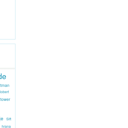
de
itman
Robert
tower
d
je
Sift
hrana