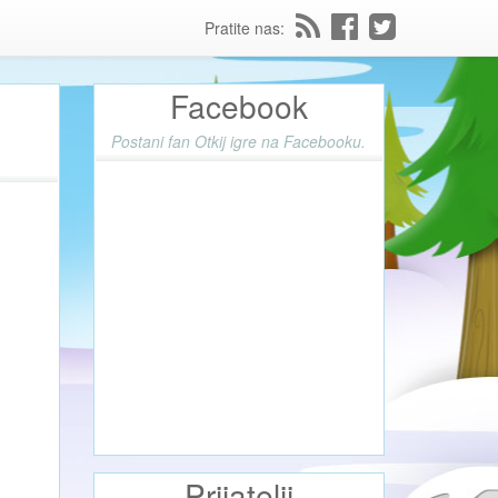
Pratite nas:
Facebook
Postani fan Otkij igre na Facebooku.
Prijatelji