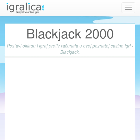
Toggl
navig
Blackjack 2000
Postavi okladu i igraj protiv računala u ovoj poznatoj casino igri -
Blackjack.