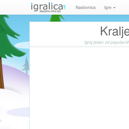
Naslovnica
Igre
Kralj
Igraj jedan od popularn