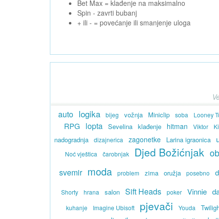
Bet Max = klađenje na maksimalno
Spin - zavrti bubanj
+ ili - = povećanje ili smanjenje uloga
Ve
logika
auto
vožnja
Miniclip
bijeg
soba
Looney T
lopta
RPG
hitman
Sevelina
klađenje
Viktor
K
zagonetke
nadogradnja
Larina igraonica
dizajnerica
Djed Božićnjak
ob
Noć vještica
čarobnjak
moda
svemir
d
zima
oružja
problem
posebno
Sift Heads
Vinnie
da
salon
Shorty
hrana
poker
pjevači
Twilig
kuhanje
Imagine Ubisoft
Youda