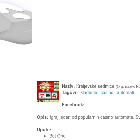
Naziv:
Kraljevske sedmice
(Org. naziv: R
Tagovi:
klađenje
casino
automati
Facebook:
Opis:
Igraj jedan od popularnih casino automata. S
Upute:
Bet One