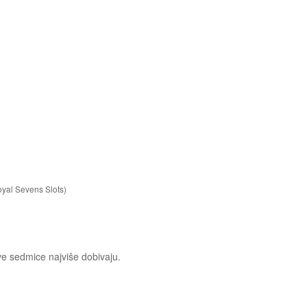
oyal Sevens Slots)
ve sedmice najviše dobivaju.