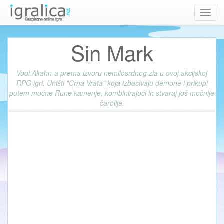
Toggl
navig
Sin Mark
Vodi Akahn-a prema izvoru nemilosrdnog zla u ovoj akcijskoj
RPG igri. Uništi "Crna Vrata" koja izbacivaju demone i prikupi
putem moćne Rune kamenje, kombinirajući ih stvaraj još močnije
čarolije.