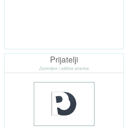
Prijatelji
Zanimljive i odlične stranice