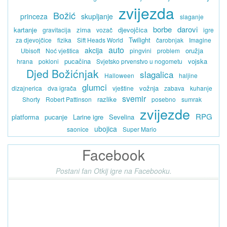
zvijezda
Božić
princeza
skupljanje
slaganje
borbe
darovi
kartanje
zima
djevojčica
gravitacija
vozač
igre
Twilight
za djevojčice
fizika
Sift Heads World
čarobnjak
Imagine
auto
akcija
oružja
Ubisoft
Noć vještica
pingvini
problem
pucačina
vojska
hrana
pokloni
Svjetsko prvenstvo u nogometu
Djed Božićnjak
slagalica
Halloween
haljine
glumci
vožnja
dizajnerica
dva igrača
vještine
zabava
kuhanje
svemir
razlike
Shorty
Robert Pattinson
posebno
sumrak
zvijezde
RPG
platforma
pucanje
Larine igre
Sevelina
ubojica
saonice
Super Mario
Facebook
Postani fan Otkij igre na Facebooku.