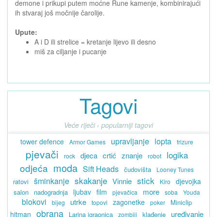
demone i prikupi putem moćne Rune kamenje, kombinirajući
ih stvaraj još močnije čarolije.
Upute:
A i D ili strelice = kretanje lijevo ili desno
miš za ciljanje i pucanje
Tagovi
Veće riječi › popularniji tagovi
upravljanje
lopta
tower defence
Armor Games
frizure
pjevači
logika
djeca
crtić
znanje
rock
robot
moda
odjeća
Sift Heads
čudovišta
Looney Tunes
skakanje
stick
šminkanje
Vinnie
djevojka
ratovi
Kiro
more
ljubav
film
salon
nadogradnja
pjevačica
soba
Youda
blokovi
utrke
zagonetke
Miniclip
bijeg
topovi
poker
obrana
uređivanje
hitman
Larina igraonica
klađenje
zombiji