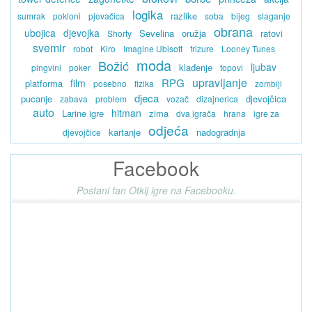
logika
razlike
sumrak
pokloni
pjevačica
soba
bijeg
slaganje
obrana
ubojica
djevojka
Sevelina
oružja
ratovi
Shorty
svemir
robot
Kiro
Imagine Ubisoft
frizure
Looney Tunes
moda
Božić
ljubav
klađenje
pingvini
poker
topovi
upravljanje
RPG
film
platforma
posebno
fizika
zombiji
djeca
pucanje
djevojčica
zabava
problem
vozač
dizajnerica
auto
hitman
Larine igre
zima
dva igrača
hrana
igre za
odjeća
kartanje
nadogradnja
djevojčice
Facebook
Postani fan Otkij igre na Facebooku.