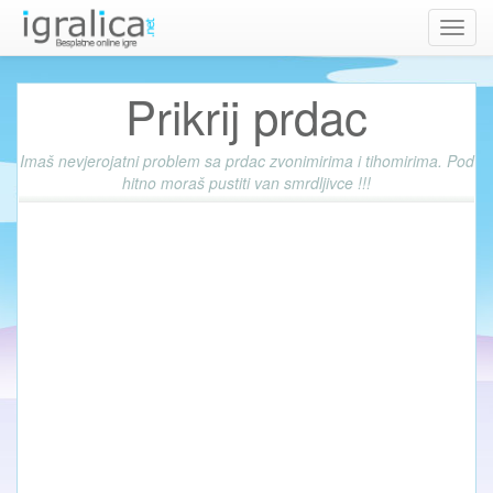
Toggl
navig
Prikrij prdac
Imaš nevjerojatni problem sa prdac zvonimirima i tihomirima. Pod
hitno moraš pustiti van smrdljivce !!!