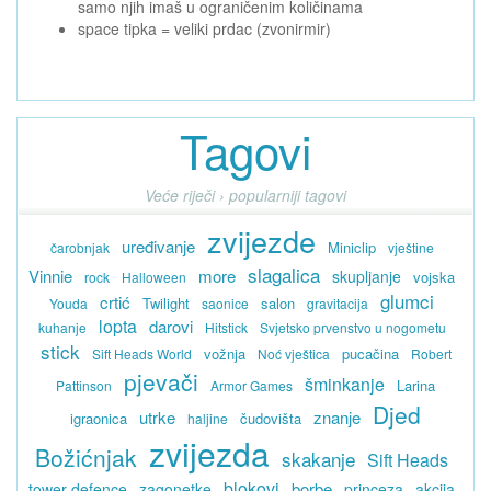
samo njih imaš u ograničenim količinama
space tipka = veliki prdac (zvonirmir)
Tagovi
Veće riječi › popularniji tagovi
zvijezde
uređivanje
Miniclip
čarobnjak
vještine
slagalica
Vinnie
more
skupljanje
vojska
rock
Halloween
glumci
crtić
Twilight
salon
Youda
saonice
gravitacija
lopta
darovi
kuhanje
Hitstick
Svjetsko prvenstvo u nogometu
stick
vožnja
pucačina
Sift Heads World
Noć vještica
Robert
pjevači
šminkanje
Larina
Pattinson
Armor Games
Djed
utrke
znanje
igraonica
čudovišta
haljine
zvijezda
Božićnjak
skakanje
Sift Heads
blokovi
borbe
tower defence
zagonetke
princeza
akcija