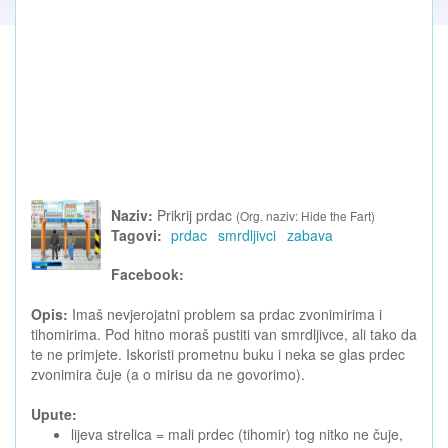
Naziv:
Prikrij prdac
(Org. naziv: Hide the Fart)
Tagovi:
prdac
smrdljivci
zabava
Facebook:
Opis:
Imaš nevjerojatni problem sa prdac zvonimirima i
tihomirima. Pod hitno moraš pustiti van smrdljivce, ali tako da
te ne primjete. Iskoristi prometnu buku i neka se glas prdec
zvonimira čuje (a o mirisu da ne govorimo).
Upute:
lijeva strelica = mali prdec (tihomir) tog nitko ne čuje,