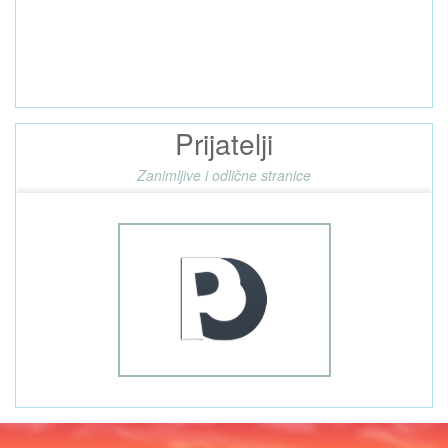
Prijatelji
Zanimljive i odlične stranice