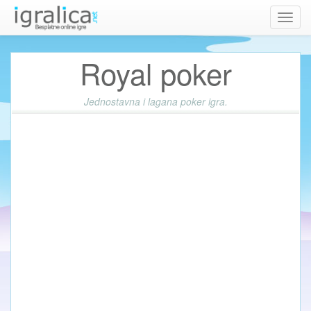
Toggl
navig
Royal poker
Jednostavna i lagana poker igra.